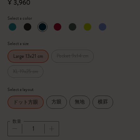
¥ 3,960
Select a color
選択済
*
選択したカラー
Select a size
Pocket 9x14 cm
Large 13x21 cm
XL 19x25 cm
Select a layout
方眼
無地
横罫
ドット方眼
数量