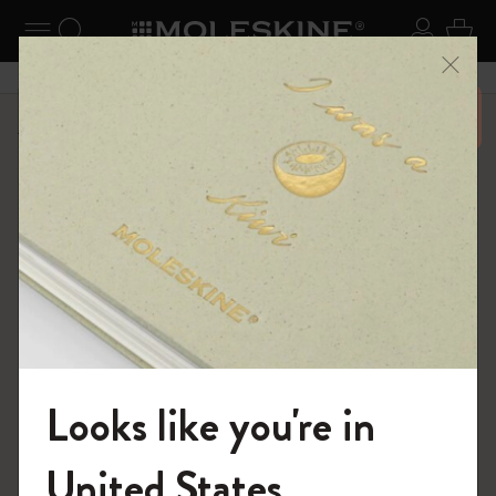
ニューを閉じる
ナビゲーションの切替
検索 (キーワードなど)
ログイ
カー
メニ
6,500円以上のご購入で送料無料
ショップ
ノートブック
The Original Notebook
Looks like you're in
モレスキンの世界へようこそ
United States