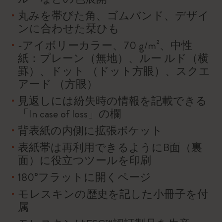
丸みを帯びた角、ゴムバンド、デザイ
ンに合わせた栞ひも
-アイボリーカラー、70 g/m²、中性
紙：プレーン（無地）、ルー ルド（横
罫）、ドット （ドット方眼）、スクエ
アード （方眼）
見返しには紛失時の情報を記載できる
「In case of loss」の欄
背表紙の内側に拡張ポケット
表紙帯は再利用できるようにB面（裏
面）に役立つツールを印刷
180°フラットに開くページ
モレスキンの歴史を記した小冊子を付
属