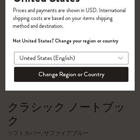
今すぐ会員登録して、コード
Prices and payments are shown in USD. International
「
WELCOME10
」を入力すると、初回注
shipping costs are based on your items shipping
文が10%オフ＋送料無料になります。セ
method and destination.
ール・アウトレット品は適用外。
Moleskineアカウントを作成して限定オフ
Not United States? Change your region or country
ァーや会員特典、さらに多くのインスピ
zoom.cta
レーションを手に入れましょう。
今すぐ会員登録 !
Change Region or Country
クラシック ノートブッ
ク
ソフトカバー, サファイアブルー