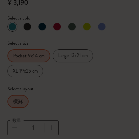
¥ 3,190
Select a color
選択済
*
選択したカラー
Select a size
Large 13x21 cm
Pocket 9x14 cm
XL 19x25 cm
Select a layout
横罫
数量