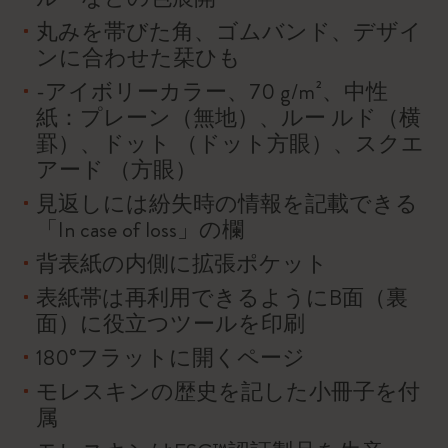
丸みを帯びた角、ゴムバンド、デザイ
ンに合わせた栞ひも
-アイボリーカラー、70 g/m²、中性
紙：プレーン（無地）、ルー ルド（横
罫）、ドット （ドット方眼）、スクエ
アード （方眼）
見返しには紛失時の情報を記載できる
「In case of loss」の欄
背表紙の内側に拡張ポケット
表紙帯は再利用できるようにB面（裏
面）に役立つツールを印刷
180°フラットに開くページ
モレスキンの歴史を記した小冊子を付
属