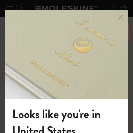
ニューを閉じる
ナビゲーションの切替
検索 (キーワードなど)
ログイ
カー
メニ
6,500円以上のご購入で送料無料
ショップ
ノートブック
The Original Notebook
Looks like you're in
モレスキンの世界へようこそ
United States