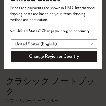
今すぐ会員登録して、コード
Prices and payments are shown in USD. International
「
WELCOME10
」を入力すると、初回注
shipping costs are based on your items shipping
文が10%オフ＋送料無料になります。セ
method and destination.
ール・アウトレット品は適用外。
Moleskineアカウントを作成して限定オフ
Not United States? Change your region or country
ァーや会員特典、さらに多くのインスピ
zoom.cta
レーションを手に入れましょう。
今すぐ会員登録 !
Change Region or Country
クラシック ノートブッ
ク
ソフトカバー, リーフブルー