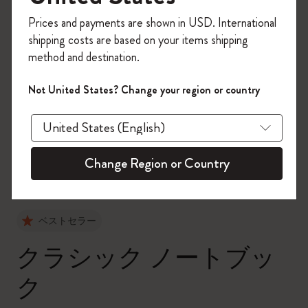
今すぐ会員登録して、コード
Prices and payments are shown in USD. International
「
WELCOME10
」を入力すると、初回注
shipping costs are based on your items shipping
文が10%オフ＋送料無料になります。セ
method and destination.
ール・アウトレット品は適用外。
Moleskineアカウントを作成して限定オフ
Not United States? Change your region or country
ァーや会員特典、さらに多くのインスピ
zoom.cta
レーションを手に入れましょう。
今すぐ会員登録 !
Change Region or Country
ベストセラー
クラシック ノートブッ
ク