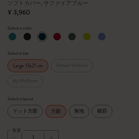
ソフトカバー, サファイアブルー
¥ 3,960
Select a color
選択済
*
選択したカラー
Select a size
Pocket 9x14 cm
Large 13x21 cm
XL 19x25 cm
Select a layout
ドット方眼
無地
横罫
方眼
数量