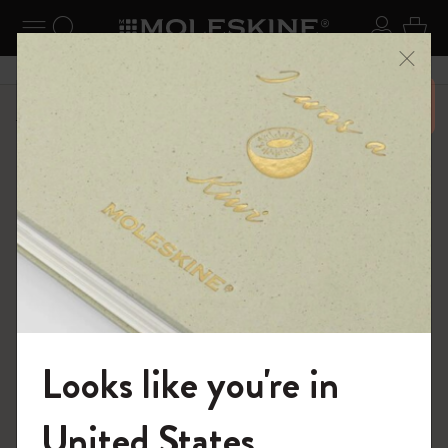
ニューを閉じる
ナビゲーションの切替
検索 (キーワードなど)
ログイ
カー
メニ
6,500円以上のご購入で送料無料
ショップ
ノートブック
The Original Notebook
Looks like you're in
モレスキンの世界へようこそ
United States