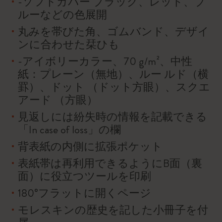
-ソフトカバー ブラック、レッド、ブ
ルーなどの色展開
丸みを帯びた角、ゴムバンド、デザイ
ンに合わせた栞ひも
-アイボリーカラー、70 g/m²、中性
紙：プレーン（無地）、ルー ルド（横
罫）、ドット （ドット方眼）、スクエ
アード （方眼）
見返しには紛失時の情報を記載できる
「In case of loss」の欄
背表紙の内側に拡張ポケット
表紙帯は再利用できるようにB面（裏
面）に役立つツールを印刷
180°フラットに開くページ
モレスキンの歴史を記した小冊子を付