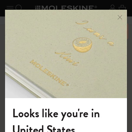
ニューを閉じる
ナビゲーションの切替
検索 (キーワードなど)
ログイ
カー
メニ
6,500円以上のご購入で送料無料
ショップ
ノートブック
The Original Notebook
Looks like you're in
モレスキンの世界へようこそ
United States