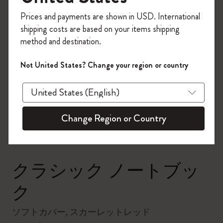
今すぐ会員登録して、コード
Prices and payments are shown in USD. International
「
WELCOME10
」を入力すると、初回注
shipping costs are based on your items shipping
文が10%オフ＋送料無料になります。セ
method and destination.
ール・アウトレット品は適用外。
Moleskineアカウントを作成して限定オフ
Not United States? Change your region or country
ァーや会員特典、さらに多くのインスピ
zoom.cta
レーションを手に入れましょう。
今すぐ会員登録 !
Change Region or Country
クラシック ノートブッ
ク
ソフトカバー, スカーレットレッド