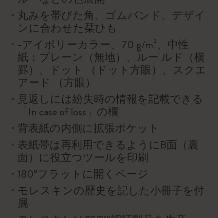
丸みを帯びた角、ゴムバンド、デザイ
ンに合わせた栞ひも
-アイボリーカラー、70 g/m²、中性
紙：プレーン（無地）、ルー ルド（横
罫）、ドット （ドット方眼）、スクエ
アード （方眼）
見返しには紛失時の情報を記載できる
「In case of loss」の欄
背表紙の内側に拡張ポケット
表紙帯は再利用できるようにB面（裏
面）に役立つツールを印刷
180°フラットに開くページ
モレスキンの歴史を記した小冊子を付
属