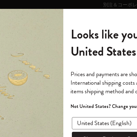
別注＆コーポ
キンス
パーソナライズサ
ストー
モレスキン
Looks like you
ービス
リー
の世界
テゴリ
サブカテゴリ
サブカテゴリ
United States
6,500円以上のご購入で送料無料
モレスキンの世界
ノートブック
ダイアリー
すべて見る
モレスキンスマート
Reframe サングラス
キム・ジョンギコレクション
すべて見る
アートを愛する方への贈り物
カントリー・テーマ・ピンズ・コレク
プライドをいつも胸に
スマートライティング・システム
Notes
ション
クラシック ノートブック
The Original Notebook
パーソナル・ダイアリー
スマートライティング・システム
Blackwing x モレスキン
ムーミン コレクション
Impressions of Impressionism コレクショ
バックパック
プロフェッショナルへの贈り物
Mardi Mercredi × モレスキン
スマートノートブック
モレスキン Journal
10% オフと送料無料
*
メールアドレス
Prices and payments are sh
ン
で1冊無料
International shipping costs
ミニノートブックチャーム
12カ月ダイアリー
モレスキンスマートスマートとは
Kaweco x モレスキン
キム・ジョンギコレクション
限定版バックパック
ミニマリストへの贈り物
スマートダイアリー
モレスキン Planner
月有効）
モレスキンの世
カサ・バトリョ 限定版コレクション
items shipping method and d
の先行アクセス
*
パスワード
カイエ ＆ ジャーナル
15ヶ月プランナー
アプリ・サービス
ペン & ペンシル
「Alice's Adventures in Wonderland」コレ
Shopper paper – made Collection
マキシマリストへの贈り物
プライズ
クラ
クション
ゴッホ美術館
報をいち早くチェック
Not United States? Change your
今すぐ会員登録
カスタムノートブック
18ヶ月プランナー
アクセサリー＆リフィル
デバイスバッグ & バックパック
ファッションを愛する方への贈り物
ス
パスワードを忘れた方はこち
ソフトカ
「
WELCOME10
」を
『ロード・オブ・ザ・リング』コレク
このデバイスで情
限定版
ウィークリープランナー
ション
Legendary
旅人への贈り物
回注文が10%オフ
¥ 4,620
ます。セール・ア