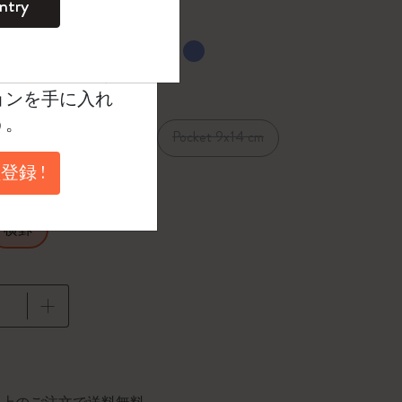
ntry
。
ントを作成して限定
選択済
たカラー
典、さらに多く
ョンを手に入れ
う。
1 cm
Pocket 9x14 cm
XL 19x25 cm
登録 !
横罫
に更新されました