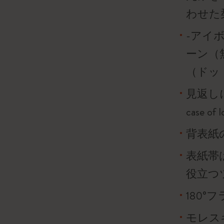
わせた
-アイボ
ーン（
（ドッ
見返し
case o
背表紙
表紙帯
役立つ
180
モレス