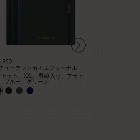
4,950
¥ 3,190
チューデントカイエジャーナル
ヴォラン ジャ
冊セット、XXL、罫線入り、ブラッ
、ブルー、グリーン