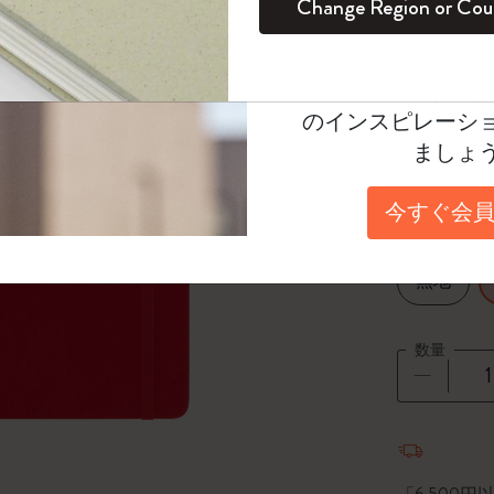
Change Region or Cou
セット
デイリープランナー
カラーパターン ノートブック
健康を愛する方への贈り物です
ログイン
適用外
Select a color
Moleskineアカウ
パッションジャーナル
マンスリープランナー
サクラコレクション
趣味を愛する方へのギフト
*
選択し
オファーや会員特
のインスピレーシ
スチューデントカイエジャーナル
プランナー
馬年コレクション
卒業祝い
Select a size
ましょ
Large 13x2
アートコレクション
限定版ダイアリー
ミニノートブックチャーム
ノートブック
今すぐ会員
プロコレクション
プロコレクション
BLACKPINK × モレスキン コレクショ
Select a layout
ン
ライフプランナー・コレクション
無地
ISSEY MIYAKE | モレスキン のコレク
アカデミック・プランナー
ション
数量
ナサにインスパイアされたコレクショ
ン
数量が1
Impressions of Impressionism コレクショ
ン