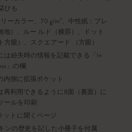
栞ひも
リーカラー、70 g/m²、中性紙：プレ
無地）、ルー ルド（横罫）、ドット
ト方眼）、スクエアード （方眼）
には紛失時の情報を記載できる「In
f loss」の欄
の内側に拡張ポケット
は再利用できるようにB面（裏面）に
ツールを印刷
°フラットに開くページ
キンの歴史を記した小冊子を付属