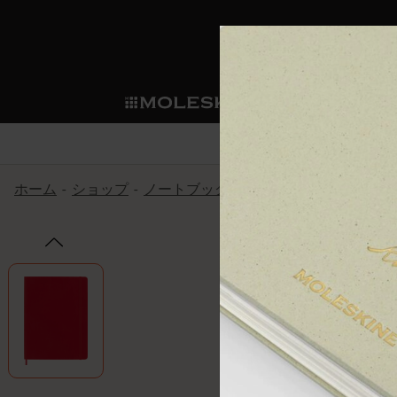
ショ
モレス
ップ
マート
サブカテゴリ
サブカ
今すぐメンバー登録
新商品
すべて見る
カスタムダイアリー
モレスキンメンバーシップ
ホーム
ショップ
ノートブック
The Original Notebook
ノートブック
スマートライティング・シス
カスタムノートブック
我々の歴史
ウェルカムオファー: 次回のご購入時に
サブカテゴリ
サブカテゴリ
テム
通常特典: パーソナライズの2冊ご購入
ダイアリー
パッチ
モレスキンのマニフェスト
バースデー特典: 1回限りの割引（1ヶ
サブカテゴリ
モレスキンスマートスマート
先行プレビュー: 新作コレクションへ
モレスキンスマート
とは
和紙テープ
ペンと紙の力
伝説的なお得情報: 会員限定の特別サ
サブカテゴリ
セールへの早期アクセス: お得な情
ライティングツール
アプリ・サービス
ミニノートブックチャーム
持続可能な創造性
モレスキン限定イベント: 優先アクセ
サブカテゴリ
サブカテゴリ
返品期間の延長: 1ヶ月間
限定版ノートブック
別注＆コーポレートギフト
Detour
サブカテゴリ