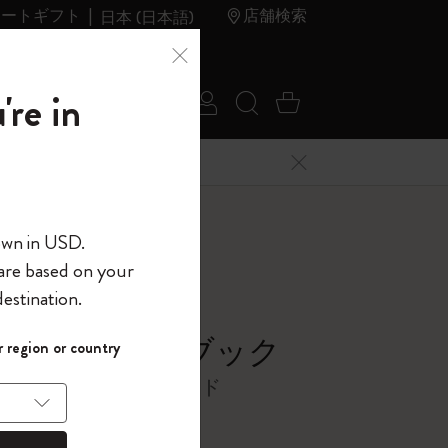
レートギフト
店舗検索
日本 (日本語)
夏のセ
アウトレ
're in
ログイン
検索 (キーワードな
カート 0 アイ
ール
ット
メニューを閉じる
へようこそ
own in USD.
 are based on your
界へようこそ
estination.
パスワードを表示
シック ノートブック
 region or country
して、コード
ら
バー, スカーレットレッド
入力すると、初
報を保存する
(任意)
＋送料無料になり
ウトレット品は