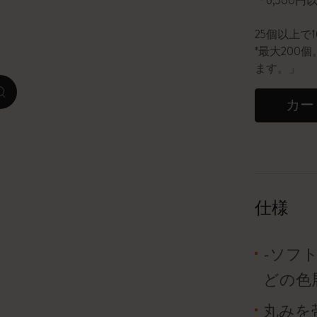
「6,500
ピーナッツ限定コレクション
25個以上で
*最大20
プレシャス & エシカル コレクション
ます。」
zoom.cta
City Guide Notebooks LUXE x モレスキ
カー
ン
カサ・バトリョ 限定版コレクション
アイ アム ザ シティ コレクション
仕様
星の王子さま
-ソフ
Mardi Mercredi × モレスキン
どの色
ハリー・ポッターの呪文コレクション
丸みを