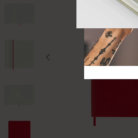
芸術と文化
モレスキン Foundation
アカウントを作成する
サブカテゴリ
バッグ
サブカテゴリ
ギフト
サブカテゴリ
ピン
サブカテゴリ
パッチ
サブカテゴリ