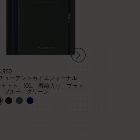
4,950
¥ 3,190
チューデントカイエジャーナル
ヴォラン ジャ
冊セット、XXL、罫線入り、ブラッ
、ブルー、グリーン