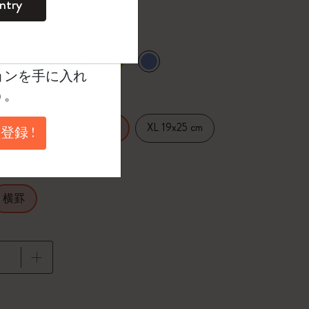
ntry
。
ントを作成して限定
典、さらに多く
選択済
たカラー
ョンを手に入れ
う。
14 cm
XL 19x25 cm
Large 13x21 cm
登録 !
横罫
に更新されました