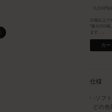
「6,500
ピーナッツ限定コレクション
25個以上で
プレシャス & エシカル コレクション
*最大20
ます。」
zoom.cta
City Guide Notebooks LUXE x モレスキ
ン
カー
カサ・バトリョ 限定版コレクション
アイ アム ザ シティ コレクション
星の王子さま
仕様
Mardi Mercredi × モレスキン
-ソフ
ハリー・ポッターの呪文コレクション
どの色