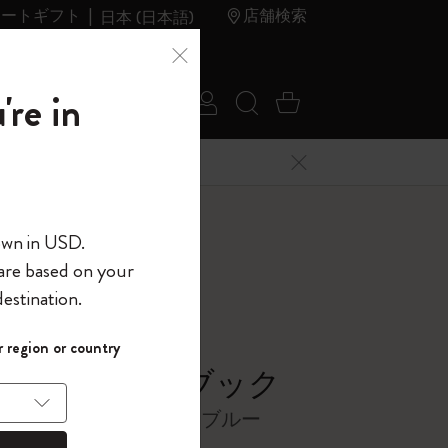
レートギフト
店舗検索
日本 (日本語)
夏のセ
アウトレ
're in
ログイン
検索 (キーワードな
カート 0 アイ
ール
ット
メニューを閉じる
へようこそ
own in USD.
 are based on your
界へようこそ
estination.
パスワードを表示
ラー
 region or country
して、コード
ら
シック ノートブック
入力すると、初
報を保存する
(任意)
＋送料無料になり
バー, ハイドランジェアブルー
ウトレット品は