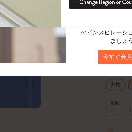
¥ 3,960
Change Region or Cou
セット
デイリープランナー
カラーパターン ノートブック
健康を愛する方への贈り物です
ログイン
適用外
Moleskineアカウ
Select a color
パッションジャーナル
マンスリープランナー
サクラコレクション
趣味を愛する方へのギフト
オファーや会員特
*
選択し
のインスピレーシ
スチューデントカイエジャーナル
プランナー
馬年コレクション
卒業祝い
ましょ
Select a size
アートコレクション
限定版ダイアリー
ミニノートブックチャーム
ノートブック
Pocket 9x
今すぐ会員
プロコレクション
プロコレクション
BLACKPINK × モレスキン コレクショ
ン
Select a layout
ライフプランナー・コレクション
ISSEY MIYAKE | モレスキン のコレク
無地
アカデミック・プランナー
ション
ナサにインスパイアされたコレクショ
数量
ン
Impressions of Impressionism コレクショ
数量が1
ン