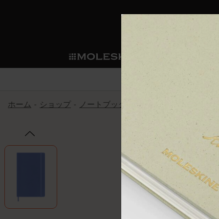
ショ
モレス
ップ
マート
サブカテゴリ
サブカ
今すぐメンバー登録
新商品
すべて見る
カスタムダイアリー
モレスキンメンバーシップ
ホーム
ショップ
ノートブック
The Original Notebook
ノートブック
スマートライティング・シス
カスタムノートブック
我々の歴史
ウェルカムオファー: 次回のご購入時に
サブカテゴリ
サブカテゴリ
テム
通常特典: パーソナライズの2冊ご購入
ダイアリー
パッチ
モレスキンのマニフェスト
バースデー特典: 1回限りの割引（1ヶ
サブカテゴリ
モレスキンスマートスマート
先行プレビュー: 新作コレクションへ
モレスキンスマート
とは
和紙テープ
ペンと紙の力
伝説的なお得情報: 会員限定の特別サ
サブカテゴリ
セールへの早期アクセス: お得な情
ライティングツール
アプリ・サービス
ミニノートブックチャーム
持続可能な創造性
モレスキン限定イベント: 優先アクセ
サブカテゴリ
サブカテゴリ
返品期間の延長: 1ヶ月間
限定版ノートブック
別注＆コーポレートギフト
Detour
サブカテゴリ