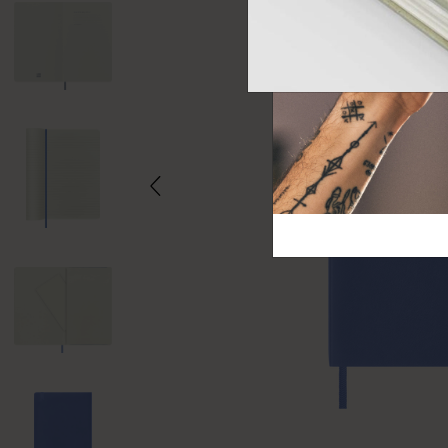
芸術と文化
モレスキン Foundation
アカウントを作成する
サブカテゴリ
バッグ
サブカテゴリ
ギフト
サブカテゴリ
ピン
サブカテゴリ
パッチ
サブカテゴリ