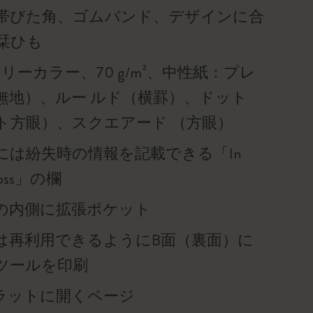
帯びた角、ゴムバンド、デザインに合
栞ひも
リーカラー、70 g/m²、中性紙：プレ
無地）、ルー ルド（横罫）、ドット
ト方眼）、スクエアード （方眼）
には紛失時の情報を記載できる「In
f loss」の欄
の内側に拡張ポケット
は再利用できるようにB面（裏面）に
ツールを印刷
°フラットに開くページ