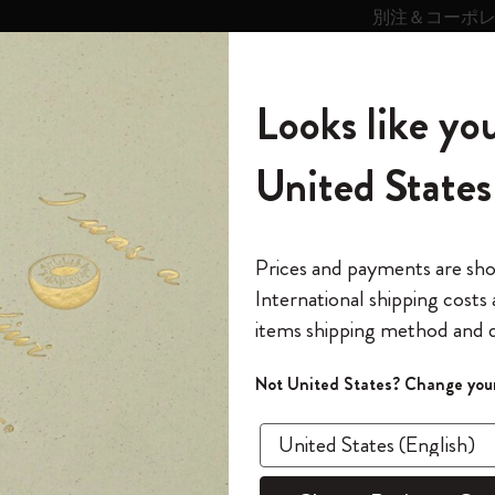
別注＆コーポ
キンス
パーソナライズサ
ストー
モレスキン
Looks like you
ービス
リー
の世界
テゴリ
サブカテゴリ
サブカテゴリ
United States
6,500円以上のご購入で送料無料
モレスキンの世界
ノートブック
ダイアリー
すべて見る
モレスキンスマート
Reframe サングラス
キム・ジョンギコレクション
すべて見る
アートを愛する方への贈り物
カントリー・テーマ・ピンズ・コレク
プライドをいつも胸に
スマートライティング・システム
Notes
ション
クラシック ノートブック
The Original Notebook
パーソナル・ダイアリー
スマートライティング・システム
Blackwing x モレスキン
ムーミン コレクション
Impressions of Impressionism コレクショ
バックパック
プロフェッショナルへの贈り物
Mardi Mercredi × モレスキン
スマートノートブック
モレスキン Journal
10% オフと送料無料
*
メールアドレス
Prices and payments are sh
ン
で1冊無料
International shipping costs
ミニノートブックチャーム
12カ月ダイアリー
モレスキンスマートスマートとは
Kaweco x モレスキン
キム・ジョンギコレクション
限定版バックパック
ミニマリストへの贈り物
スマートダイアリー
モレスキン Planner
月有効）
モレスキンの世
カサ・バトリョ 限定版コレクション
items shipping method and d
の先行アクセス
*
パスワード
カイエ ＆ ジャーナル
15ヶ月プランナー
アプリ・サービス
ペン & ペンシル
「Alice's Adventures in Wonderland」コレ
Shopper paper – made Collection
マキシマリストへの贈り物
プライズ
ベストセ
クション
ゴッホ美術館
報をいち早くチェック
Not United States? Change your
今すぐ会員登録
カスタムノートブック
18ヶ月プランナー
アクセサリー＆リフィル
デバイスバッグ & バックパック
ファッションを愛する方への贈り物
ス
パスワードを忘れた方はこち
クラ
「
WELCOME10
」を
『ロード・オブ・ザ・リング』コレク
このデバイスで情
限定版
ウィークリープランナー
ション
Legendary
旅人への贈り物
回注文が10%オフ
ソフトカ
ます。セール・ア