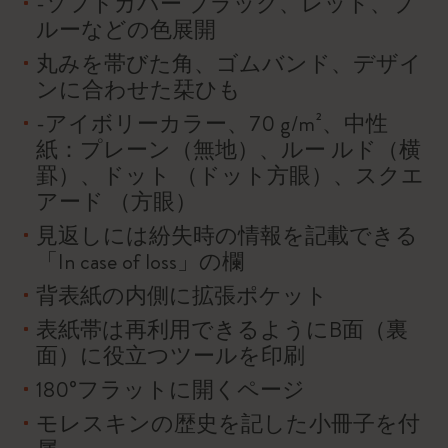
-ソフトカバー ブラック、レッド、ブ
ルーなどの色展開
丸みを帯びた角、ゴムバンド、デザイ
ンに合わせた栞ひも
-アイボリーカラー、70 g/m²、中性
紙：プレーン（無地）、ルー ルド（横
罫）、ドット （ドット方眼）、スクエ
アード （方眼）
見返しには紛失時の情報を記載できる
「In case of loss」の欄
背表紙の内側に拡張ポケット
表紙帯は再利用できるようにB面（裏
面）に役立つツールを印刷
180°フラットに開くページ
モレスキンの歴史を記した小冊子を付