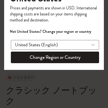
今すぐ会員登録して、コード
Prices and payments are shown in USD. International
「
WELCOME10
」を入力すると、初回注
shipping costs are based on your items shipping
文が10%オフ＋送料無料になります。セ
method and destination.
ール・アウトレット品は適用外。
Moleskineアカウントを作成して限定オフ
Not United States? Change your region or country
ァーや会員特典、さらに多くのインスピ
zoom.cta
レーションを手に入れましょう。
今すぐ会員登録 !
Change Region or Country
ベストセラー
クラシック ノートブッ
ク