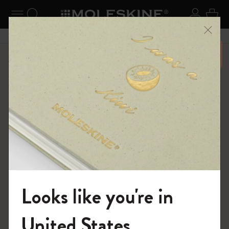
ニューを閉じる
ナビゲーションの切替
検索 (キーワードなど)
ログイ
カー
メニ
6,500円以上のご購入で送料無料
ショップ
ノートブック
The Original Notebook
Looks like you're in
モレスキンの世界へようこそ
United States