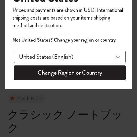
今すぐ会員登録して、コード
Prices and payments are shown in USD. International
「
WELCOME10
」を入力すると、初回注
shipping costs are based on your items shipping
文が10%オフ＋送料無料になります。セ
method and destination.
ール・アウトレット品は適用外。
Moleskineアカウントを作成して限定オフ
Not United States? Change your region or country
ァーや会員特典、さらに多くのインスピ
zoom.cta
レーションを手に入れましょう。
今すぐ会員登録 !
Change Region or Country
ベストセラー
クラシック ノートブッ
ク