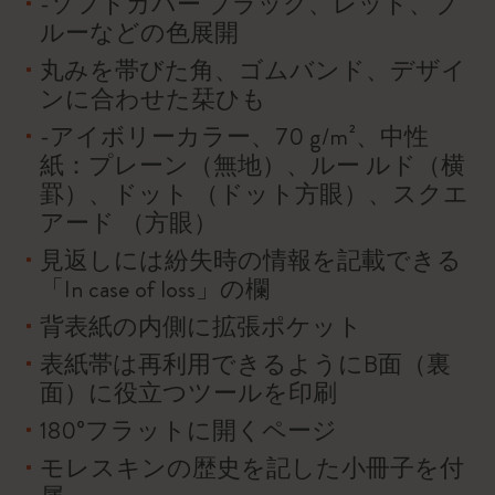
-ソフトカバー ブラック、レッド、ブ
ルーなどの色展開
丸みを帯びた角、ゴムバンド、デザイ
ンに合わせた栞ひも
-アイボリーカラー、70 g/m²、中性
紙：プレーン（無地）、ルー ルド（横
罫）、ドット （ドット方眼）、スクエ
アード （方眼）
見返しには紛失時の情報を記載できる
「In case of loss」の欄
背表紙の内側に拡張ポケット
表紙帯は再利用できるようにB面（裏
面）に役立つツールを印刷
180°フラットに開くページ
モレスキンの歴史を記した小冊子を付