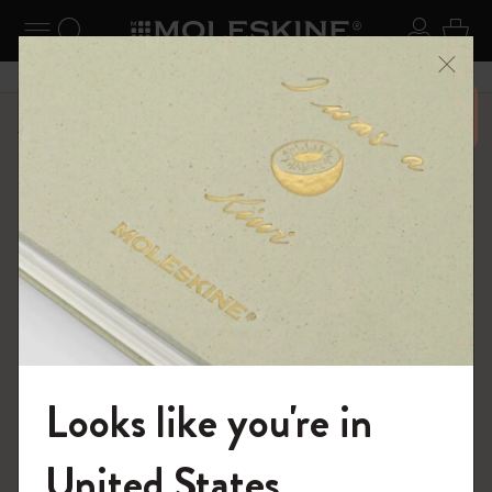
ニューを閉じる
ナビゲーションの切替
検索 (キーワードなど)
ログイ
カー
メニ
6,500円以上のご購入で送料無料
ショップ
ノートブック
The Original Notebook
Looks like you're in
モレスキンの世界へようこそ
United States