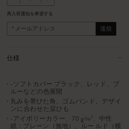
数量が1に更新されました
再入荷通知を希望する
*
メールアドレス
送信
仕様
-ソフトカバー ブラック、レッド、ブ
ルーなどの色展開
丸みを帯びた角、ゴムバンド、デザイ
ンに合わせた栞ひも
-アイボリーカラー、70 g/m²、中性
紙：プレーン（無地）、ルー ルド（横