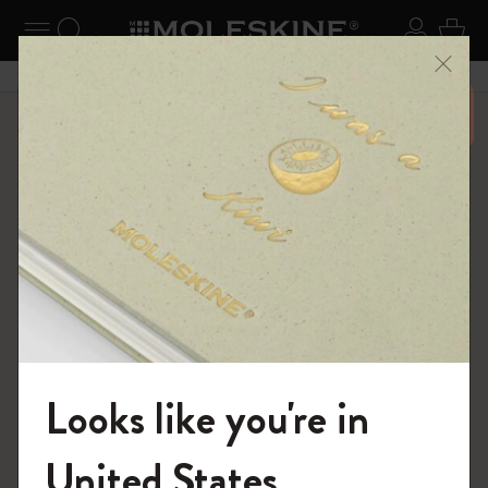
ニューを閉じる
ナビゲーションの切替
検索 (キーワードなど)
ログイ
カー
メニ
6,500円以上のご購入で送料無料
ショップ
ノートブック
The Original Notebook
Looks like you're in
モレスキンの世界へようこそ
United States