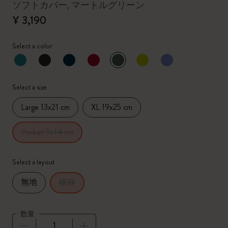
ソフトカバー, マートルグリーン
¥ 3,190
Select a color
選択済
*
選択したカラー
Select a size
Large 13x21 cm
XL 19x25 cm
Pocket 9x14 cm
Select a layout
無地
横罫
数量