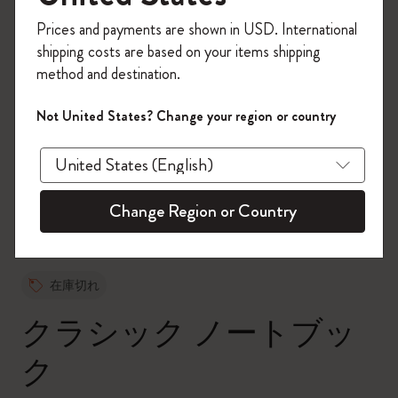
今すぐ会員登録して、コード
Prices and payments are shown in USD. International
「
WELCOME10
」を入力すると、初回注
shipping costs are based on your items shipping
文が10%オフ＋送料無料になります。セ
method and destination.
ール・アウトレット品は適用外。
Moleskineアカウントを作成して限定オフ
Not United States? Change your region or country
ァーや会員特典、さらに多くのインスピ
zoom.cta
レーションを手に入れましょう。
今すぐ会員登録 !
Change Region or Country
在庫切れ
クラシック ノートブッ
ク