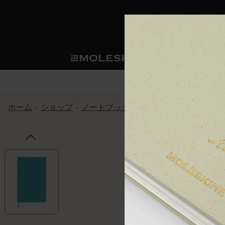
ショ
モレス
ップ
マート
サブカテゴリ
サブカ
今すぐメンバー登録
新商品
すべて見る
カスタムダイアリー
モレスキンメンバーシップ
ホーム
ショップ
ノートブック
The Original Notebook
ノートブック
スマートライティング・シス
カスタムノートブック
我々の歴史
ウェルカムオファー: 次回のご購入時に
サブカテゴリ
サブカテゴリ
テム
通常特典: パーソナライズの2冊ご購入
ダイアリー
パッチ
モレスキンのマニフェスト
バースデー特典: 1回限りの割引（1ヶ
サブカテゴリ
モレスキンスマートスマート
先行プレビュー: 新作コレクションへ
モレスキンスマート
とは
和紙テープ
ペンと紙の力
伝説的なお得情報: 会員限定の特別サ
サブカテゴリ
セールへの早期アクセス: お得な情
ライティングツール
アプリ・サービス
ミニノートブックチャーム
持続可能な創造性
モレスキン限定イベント: 優先アクセ
サブカテゴリ
サブカテゴリ
返品期間の延長: 1ヶ月間
限定版ノートブック
別注＆コーポレートギフト
Detour
サブカテゴリ