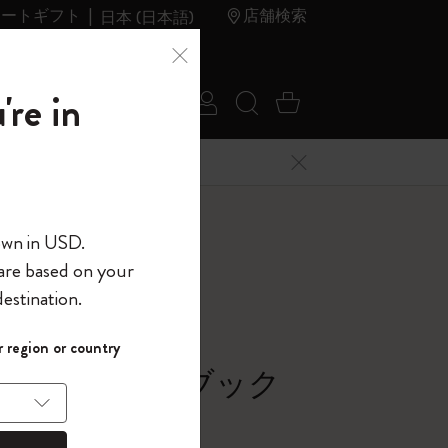
レートギフト
店舗検索
日本 (日本語)
夏のセ
アウトレ
're in
ログイン
検索 (キーワードな
カート 0 アイ
ール
ット
メニューを閉じる
へようこそ
own in USD.
 are based on your
界へようこそ
estination.
パスワードを表示
ラー
 region or country
して、コード
ら
シック ノートブック
入力すると、初
報を保存する
(任意)
＋送料無料になり
バー, リーフブルー
ウトレット品は