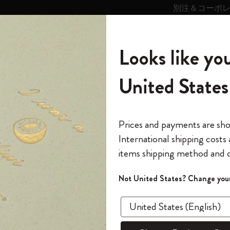
別注＆コーポ
キンス
パーソナライズサ
ストー
モレスキン
Looks like you
ービス
リー
の世界
テゴリ
サブカテゴリ
サブカテゴリ
United States
6,500円以上のご購入で送料無料
モレスキンの世界
ノートブック
ダイアリー
すべて見る
モレスキンスマート
Reframe サングラス
キム・ジョンギコレクション
すべて見る
アートを愛する方への贈り物
カントリー・テーマ・ピンズ・コレク
プライドをいつも胸に
スマートライティング・システム
Notes
ション
クラシック ノートブック
The Original Notebook
パーソナル・ダイアリー
スマートライティング・システム
Blackwing x モレスキン
ムーミン コレクション
Impressions of Impressionism コレクショ
バックパック
プロフェッショナルへの贈り物
Mardi Mercredi × モレスキン
スマートノートブック
モレスキン Journal
10% オフと送料無料
*
メールアドレス
Prices and payments are sh
ン
で1冊無料
International shipping costs
ミニノートブックチャーム
12カ月ダイアリー
モレスキンスマートスマートとは
Kaweco x モレスキン
キム・ジョンギコレクション
限定版バックパック
ミニマリストへの贈り物
スマートダイアリー
モレスキン Planner
月有効）
モレスキンの世
カサ・バトリョ 限定版コレクション
items shipping method and d
の先行アクセス
*
パスワード
カイエ ＆ ジャーナル
15ヶ月プランナー
アプリ・サービス
ペン & ペンシル
「Alice's Adventures in Wonderland」コレ
Shopper paper – made Collection
マキシマリストへの贈り物
プライズ
ベストセ
クション
ゴッホ美術館
報をいち早くチェック
Not United States? Change your
今すぐ会員登録
カスタムノートブック
18ヶ月プランナー
アクセサリー＆リフィル
デバイスバッグ & バックパック
ファッションを愛する方への贈り物
ス
パスワードを忘れた方はこち
クラ
「
WELCOME10
」を
『ロード・オブ・ザ・リング』コレク
このデバイスで情
限定版
ウィークリープランナー
ション
Legendary
旅人への贈り物
回注文が10%オフ
ソフトカ
ます。セール・ア