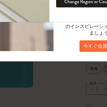
¥ 3,960
Change Region or Cou
セット
デイリープランナー
カラーパターン ノートブック
健康を愛する方への贈り物です
ログイン
適用外
Moleskineアカウ
Select a color
パッションジャーナル
マンスリープランナー
サクラコレクション
趣味を愛する方へのギフト
オファーや会員特
選択済
*
選択し
のインスピレーシ
スチューデントカイエジャーナル
プランナー
馬年コレクション
卒業祝い
ましょ
Select a size
アートコレクション
限定版ダイアリー
ミニノートブックチャーム
ノートブック
Pocket 9x
今すぐ会員
プロコレクション
プロコレクション
BLACKPINK × モレスキン コレクショ
ン
Select a layout
ライフプランナー・コレクション
ISSEY MIYAKE | モレスキン のコレク
無地
アカデミック・プランナー
ション
ナサにインスパイアされたコレクショ
数量
ン
Impressions of Impressionism コレクショ
数量が1
ン