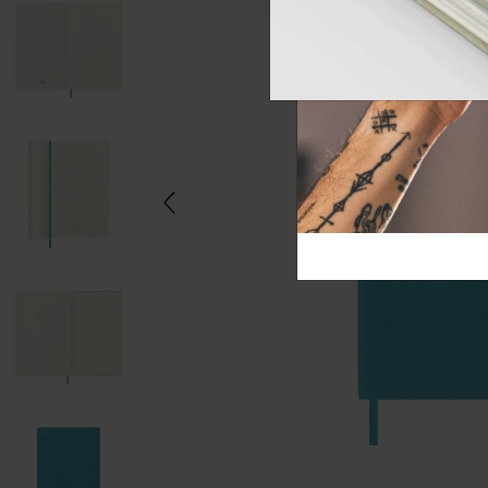
芸術と文化
モレスキン Foundation
アカウントを作成する
サブカテゴリ
バッグ
サブカテゴリ
ギフト
サブカテゴリ
ピン
サブカテゴリ
パッチ
サブカテゴリ