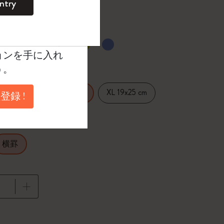
ntry
。
ントを作成して限定
典、さらに多く
たカラー
ョンを手に入れ
う。
14 cm
XL 19x25 cm
Large 13x21 cm
登録 !
横罫
に更新されました