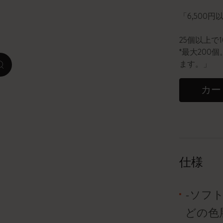
「6,500
ピーナッツ限定コレクション
25個以上で
プレシャス & エシカル コレクション
*最大20
ます。」
zoom.cta
City Guide Notebooks LUXE x モレスキ
ン
カー
カサ・バトリョ 限定版コレクション
アイ アム ザ シティ コレクション
星の王子さま
仕様
Mardi Mercredi × モレスキン
-ソフ
ハリー・ポッターの呪文コレクション
どの色