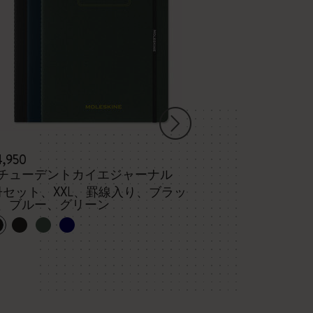
4,950
¥ 3,190
チューデントカイエジャーナル
ヴォラン ジャ
冊セット、XXL、罫線入り、ブラッ
、ブルー、グリーン