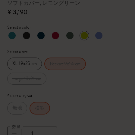
ソフトカバー, レモングリーン
¥ 3,190
Select a color
選択済
*
選択したカラー
Select a size
XL 19x25 cm
Pocket 9x14 cm
Large 13x21 cm
Select a layout
無地
横罫
数量