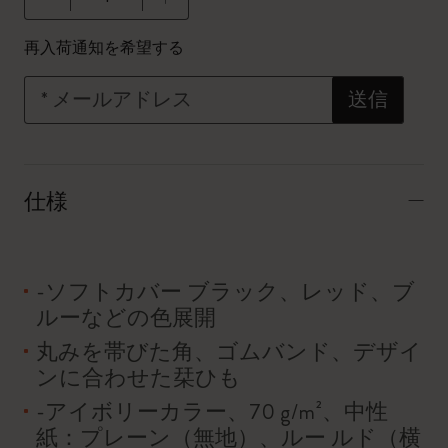
数量が1に更新されました
再入荷通知を希望する
*
メールアドレス
送信
仕様
-ソフトカバー ブラック、レッド、ブ
ルーなどの色展開
丸みを帯びた角、ゴムバンド、デザイ
ンに合わせた栞ひも
-アイボリーカラー、70 g/m²、中性
紙：プレーン（無地）、ルー ルド（横