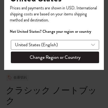
今すぐ会員登録して、コード
Prices and payments are shown in USD. International
「
WELCOME10
」を入力すると、初回注
shipping costs are based on your items shipping
文が10%オフ＋送料無料になります。セ
method and destination.
ール・アウトレット品は適用外。
Moleskineアカウントを作成して限定オフ
Not United States? Change your region or country
ァーや会員特典、さらに多くのインスピ
zoom.cta
レーションを手に入れましょう。
今すぐ会員登録 !
Change Region or Country
在庫切れ
クラシック ノートブッ
ク