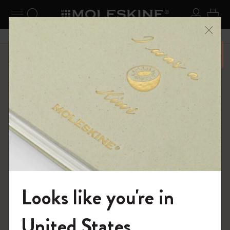
ニューを閉じる
ナビゲーションの切替
検索 (キーワードなど)
ログイ
カー
メニ
6,500円以上のご購入で送料無料
ショップ
ノートブック
The Original Notebook
Looks like you're in
モレスキンの世界へようこそ
United States