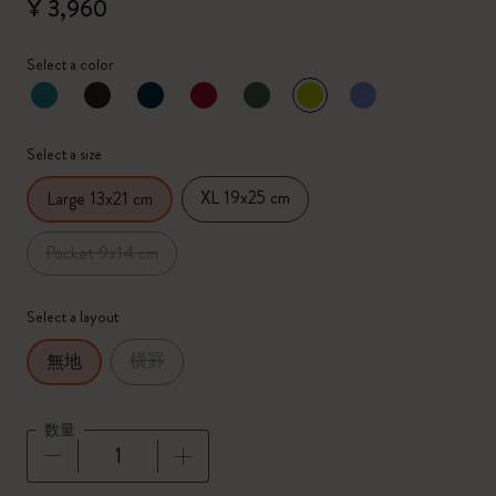
¥ 3,960
Select a color
選択済
*
選択したカラー
Select a size
XL 19x25 cm
Large 13x21 cm
Pocket 9x14 cm
Select a layout
横罫
無地
数量