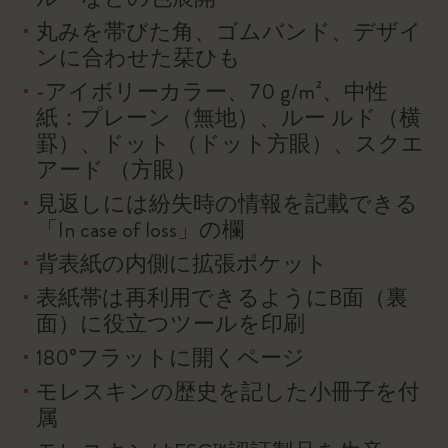
丸みを帯びた角、ゴムバンド、デザイ
ンに合わせた栞ひも
-アイボリーカラー、70 g/m²、中性
紙：プレーン（無地）、ルー ルド（横
罫）、ドット （ドット方眼）、スクエ
アード （方眼）
見返しには紛失時の情報を記載できる
「In case of loss」の欄
背表紙の内側に拡張ポケット
表紙帯は再利用できるようにB面（裏
面）に役立つツールを印刷
180°フラットに開くページ
モレスキンの歴史を記した小冊子を付
属