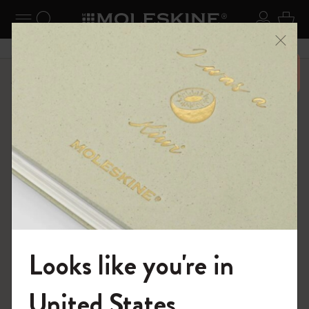
ニューを閉じる
ナビゲーションの切替
検索 (キーワードなど)
ログイ
カー
メニ
6,500円以上のご購入で送料無料
ショップ
ノートブック
The Original Notebook
Looks like you're in
モレスキンの世界へようこそ
United States