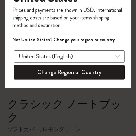
今すぐ会員登録して、コード
Prices and payments are shown in USD. International
「
WELCOME10
」を入力すると、初回注
shipping costs are based on your items shipping
文が10%オフ＋送料無料になります。セ
method and destination.
ール・アウトレット品は適用外。
Moleskineアカウントを作成して限定オフ
Not United States? Change your region or country
ァーや会員特典、さらに多くのインスピ
zoom.cta
レーションを手に入れましょう。
今すぐ会員登録 !
Change Region or Country
クラシック ノートブッ
ク
ソフトカバー, レモングリーン