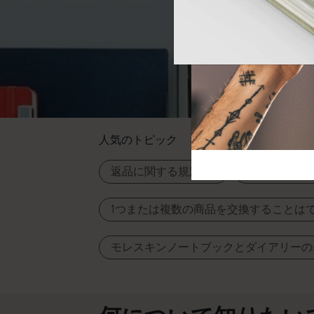
芸術と文化
モレスキン Foundation
アカウントを作成する
サブカテゴリ
バッグ
サブカテゴリ
ギフト
サブカテゴリ
ピン
サブカテゴリ
人気のトピック
パッチ
サブカテゴリ
返品に関する規定は?
ノートアプリは
1つまたは複数の商品を交換することはで
モレスキンノートブックとダイアリーの