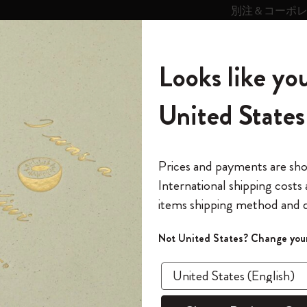
別注＆コーポ
キンス
パーソナライズサ
ストー
モレスキン
Looks like you
ービス
リー
の世界
テゴリ
サブカテゴリ
サブカテゴリ
United States
6,500円以上のご購入で送料無料
モレスキンの世界
ノートブック
ダイアリー
すべて見る
モレスキンスマート
Reframe サングラス
キム・ジョンギコレクション
すべて見る
アートを愛する方への贈り物
カントリー・テーマ・ピンズ・コレク
プライドをいつも胸に
スマートライティング・システム
Notes
ション
The Original Notebook
パーソナル・ダイアリー
スマートライティング・システム
Blackwing x モレスキン
ムーミン コレクション
Impressions of Impressionism コレクショ
バックパック
プロフェッショナルへの贈り物
Mardi Mercredi × モレスキン
スマートノートブック
モレスキン Journal
10% オフと送料無料
*
メールアドレス
Prices and payments are sh
ン
で1冊無料
International shipping costs
ミニノートブックチャーム
12カ月ダイアリー
モレスキンスマートスマートとは
Kaweco x モレスキン
キム・ジョンギコレクション
限定版バックパック
ミニマリストへの贈り物
スマートダイアリー
モレスキン Planner
月有効）
モレスキンの世
カサ・バトリョ 限定版コレクション
items shipping method and d
の先行アクセス
*
パスワード
カイエ ＆ ジャーナル
15ヶ月プランナー
アプリ・サービス
ペン & ペンシル
「Alice's Adventures in Wonderland」コレ
Shopper paper – made Collection
マキシマリストへの贈り物
プライズ
クション
ゴッホ美術館
報をいち早くチェック
は。どのようなご用件で
Not United States? Change your
今すぐ会員登録
カスタムノートブック
18ヶ月プランナー
アクセサリー＆リフィル
デバイスバッグ & バックパック
ファッションを愛する方への贈り物
ス
パスワードを忘れた方はこち
「
WELCOME10
」を
『ロード・オブ・ザ・リング』コレク
このデバイスで情
限定版
ウィークリープランナー
ション
Legendary
旅人への贈り物
回注文が10%オフ
ます。セール・ア
を見つける
検索