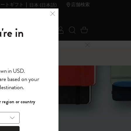
レートギフト
店舗検索
日本 (日本語)
夏のセ
アウトレ
're in
ログイン
検索 (キーワードな
カート 0 アイ
ール
ット
メニューを閉じる
へようこそ
own in USD.
 are based on your
界へようこそ
estination.
パスワードを表示
しょうか?
 region or country
して、コード
ら
入力すると、初
報を保存する
(任意)
＋送料無料になり
ウトレット品は