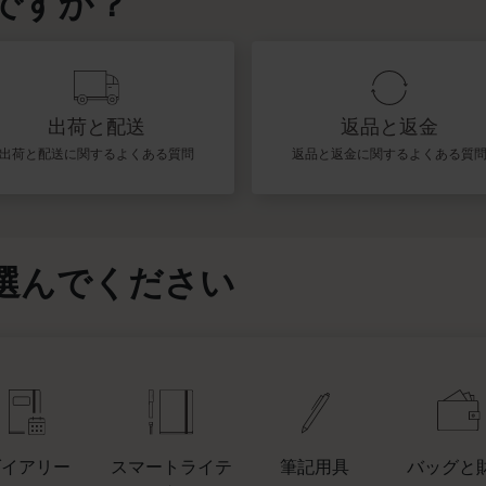
ですか？
ピーナッツ限定コレクション
プレシャス & エシカル コレクション
出荷と配送
返品と返金
City Guide Notebooks LUXE x モレスキ
出荷と配送に関するよくある質問
返品と返金に関するよくある質
ン
カサ・バトリョ 限定版コレクション
選んでください
アイ アム ザ シティ コレクション
星の王子さま
Mardi Mercredi × モレスキン
ハリー・ポッターの呪文コレクション
ダイアリー
スマートライテ
筆記用具
バッグと