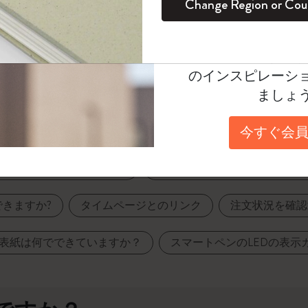
Change Region or Cou
セット
デイリープランナー
カラーパターン ノートブック
健康を愛する方への贈り物です
ログイン
適用外
Moleskineアカウ
パッションジャーナル
マンスリープランナー
サクラコレクション
趣味を愛する方へのギフト
オファーや会員特
のインスピレーシ
スチューデントカイエジャーナル
プランナー
馬年コレクション
卒業祝い
ましょ
アートコレクション
限定版ダイアリー
ミニノートブックチャーム
ノートブック
今すぐ会員
プロコレクション
プロコレクション
BLACKPINK × モレスキン コレクショ
ン
Windowsで使えますか？
間違った商品が届いたら、ど
ライフプランナー・コレクション
ISSEY MIYAKE | モレスキン のコレク
きますか?
タイムページとのリンク
注文状況を確認
アカデミック・プランナー
ション
ナサにインスパイアされたコレクショ
表紙は何でできていますか？
スマートペンのLEDの表
ン
Impressions of Impressionism コレクショ
ン