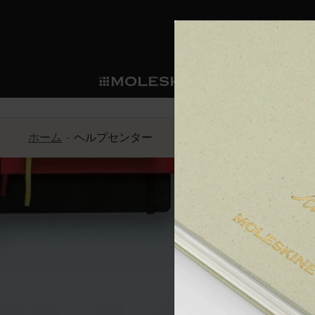
ショ
モレス
ップ
マート
サブカテゴリ
サブカ
今すぐメンバー登録
新商品
すべて見る
カスタムダイアリー
モレスキンメンバーシップ
ホーム
ヘルプセンター
ノートブック
スマートライティング・シス
カスタムノートブック
我々の歴史
ウェルカムオファー: 次回のご購入時に
サブカテゴリ
サブカテゴリ
テム
通常特典: パーソナライズの2冊ご購入
ダイアリー
パッチ
モレスキンのマニフェスト
バースデー特典: 1回限りの割引（1ヶ
サブカテゴリ
モレスキンスマートスマート
先行プレビュー: 新作コレクションへ
モレスキンスマート
とは
和紙テープ
ペンと紙の力
伝説的なお得情報: 会員限定の特別サ
サブカテゴリ
セールへの早期アクセス: お得な情
こんにち
ライティングツール
アプリ・サービス
ミニノートブックチャーム
持続可能な創造性
モレスキン限定イベント: 優先アクセ
サブカテゴリ
サブカテゴリ
返品期間の延長: 1ヶ月間
限定版ノートブック
別注＆コーポレートギフト
Detour
サブカテゴリ
回答