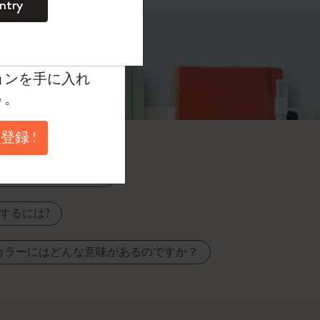
ntry
。
ントを作成して限定
典、さらに多く
ョンを手に入れ
う。
登録 !
うすればいいですか？
するには?
示カラーにはどんな意味があるのですか？