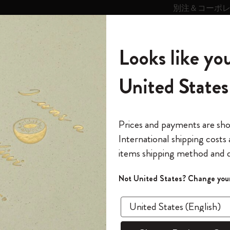
別注＆コーポ
キンス
パーソナライズサ
ストー
モレスキン
Looks like you
ービス
リー
の世界
テゴリ
サブカテゴリ
サブカテゴリ
United States
6,500円以上のご購入で送料無料
モレスキンの世界
ノートブック
ダイアリー
すべて見る
モレスキンスマート
Reframe サングラス
キム・ジョンギコレクション
すべて見る
アートを愛する方への贈り物
カントリー・テーマ・ピンズ・コレク
プライドをいつも胸に
スマートライティング・システム
Notes
ンノートブックとダイアリーの表紙は何でできていますか？
ション
The Original Notebook
パーソナル・ダイアリー
スマートライティング・システム
Blackwing x モレスキン
ムーミン コレクション
Impressions of Impressionism コレクショ
バックパック
プロフェッショナルへの贈り物
Mardi Mercredi × モレスキン
スマートノートブック
モレスキン Journal
10% オフと送料無料
*
メールアドレス
Prices and payments are sh
ン
で1冊無料
International shipping costs
ミニノートブックチャーム
12カ月ダイアリー
モレスキンスマートスマートとは
Kaweco x モレスキン
キム・ジョンギコレクション
限定版バックパック
ミニマリストへの贈り物
スマートダイアリー
モレスキン Planner
月有効）
モレスキンの世
カサ・バトリョ 限定版コレクション
items shipping method and d
の先行アクセス
*
パスワード
カイエ ＆ ジャーナル
15ヶ月プランナー
アプリ・サービス
ペン & ペンシル
「Alice's Adventures in Wonderland」コレ
Shopper paper – made Collection
マキシマリストへの贈り物
プライズ
モレスキンノートブックとダイアリーの
クション
ゴッホ美術館
報をいち早くチェック
Not United States? Change your
か？
今すぐ会員登録
カスタムノートブック
18ヶ月プランナー
アクセサリー＆リフィル
デバイスバッグ & バックパック
ファッションを愛する方への贈り物
ス
パスワードを忘れた方はこち
「
WELCOME10
」を
私たちのコレクションのほとんどのカバーは合成
『ロード・オブ・ザ・リング』コレク
このデバイスで情
限定版
ウィークリープランナー
ション
Legendary
旅人への贈り物
回注文が10%オフ
はポリプロピレン製、ソフトカバーはポリウレタ
ます。セール・ア
は厚紙製のカバーがあり、一部の特別版には布地