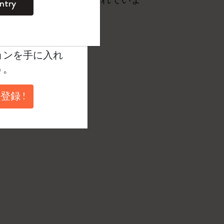
ntry
。
ントを作成して限定
典、さらに多く
ョンを手に入れ
う。
登録 !