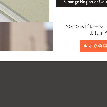
Change Region or Cou
セット
デイリープランナー
カラーパターン ノートブック
健康を愛する方への贈り物です
ログイン
適用外
す。
Moleskineアカウ
パッションジャーナル
マンスリープランナー
サクラコレクション
趣味を愛する方へのギフト
オファーや会員特
のインスピレーシ
スチューデントカイエジャーナル
プランナー
馬年コレクション
卒業祝い
ましょ
アートコレクション
限定版ダイアリー
ミニノートブックチャーム
ノートブック
今すぐ会員
プロコレクション
プロコレクション
BLACKPINK × モレスキン コレクショ
ン
ライフプランナー・コレクション
ISSEY MIYAKE | モレスキン のコレク
アカデミック・プランナー
ション
ナサにインスパイアされたコレクショ
ン
Impressions of Impressionism コレクショ
ン