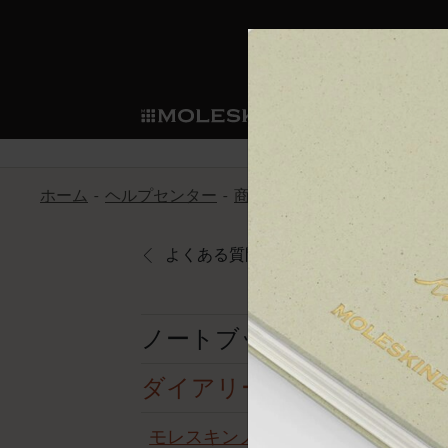
ショ
モレス
ップ
マート
サブカテゴリ
サブカ
今すぐメンバー登録
新商品
すべて見る
カスタムダイアリー
モレスキンメンバーシップ
ホーム
ヘルプセンター
商品
ダイアリー
モレスキ
ノートブック
スマートライティング・シス
カスタムノートブック
我々の歴史
ウェルカムオファー: 次回のご購入時に
サブカテゴリ
サブカテゴリ
テム
通常特典: パーソナライズの2冊ご購入
よくある質問に戻る
ダイアリー
パッチ
モレスキンのマニフェスト
バースデー特典: 1回限りの割引（1ヶ
サブカテゴリ
モレスキンスマートスマート
先行プレビュー: 新作コレクションへ
モレスキンスマート
とは
和紙テープ
ペンと紙の力
伝説的なお得情報: 会員限定の特別サ
サブカテゴリ
ノートブック
セールへの早期アクセス: お得な情
ライティングツール
アプリ・サービス
ミニノートブックチャーム
持続可能な創造性
モレスキン限定イベント: 優先アクセ
サブカテゴリ
サブカテゴリ
ダイアリー
返品期間の延長: 1ヶ月間
限定版ノートブック
別注＆コーポレートギフト
Detour
サブカテゴリ
モレスキンノートブックとダイ