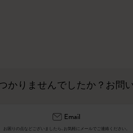
ピーナッツ限定コレクション
プレシャス & エシカル コレクション
City Guide Notebooks LUXE x モレスキ
ン
カサ・バトリョ 限定版コレクション
アイ アム ザ シティ コレクション
つかりませんでしたか？お問
星の王子さま
Mardi Mercredi × モレスキン
Email
ハリー・ポッターの呪文コレクション
お困りの点などございましたら､お気軽にメールでご連絡ください。