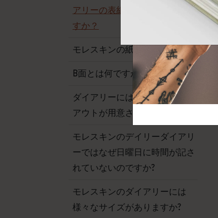
芸術と文化
モレスキン Foundation
アカウントを作成する
アリーの表紙は何でできていま
サブカテゴリ
すか？
バッグ
サブカテゴリ
モレスキンの紙の特徴は？
ギフト
サブカテゴリ
B面とは何ですか?
ピン
サブカテゴリ
ダイアリーにはどのようなレイ
パッチ
サブカテゴリ
アウトが用意されていますか?
モレスキンのデイリーダイアリ
ーではなぜ日曜日に時間が記さ
れていないのですか?
モレスキンのダイアリーには
様々なサイズがありますか?