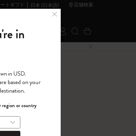
レートギフト
店舗検索
日本 (日本語)
夏のセ
アウトレ
're in
ログイン
検索 (キーワードな
カート 0 アイ
ール
ット
メニューを閉じる
へようこそ
own in USD.
 are based on your
界へようこそ
estination.
パスワードを表示
 region or country
して、コード
す。
ら
入力すると、初
報を保存する
(任意)
＋送料無料になり
ウトレット品は