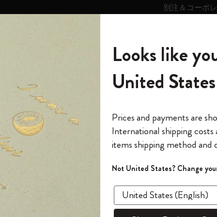
別注＆コーポ
キンス
パーソナライズサ
ストー
モレスキン
Looks like you
ービス
リー
の世界
テゴリ
サブカテゴリ
サブカテゴリ
United States
6,500円以上のご購入で送料無料
モレスキンの世界
ノートブック
ダイアリー
すべて見る
モレスキンスマート
Reframe サングラス
キム・ジョンギコレクション
すべて見る
アートを愛する方への贈り物
カントリー・テーマ・ピンズ・コレク
プライドをいつも胸に
スマートライティング・システム
Notes
ション
The Original Notebook
パーソナル・ダイアリー
スマートライティング・システム
Blackwing x モレスキン
ムーミン コレクション
Impressions of Impressionism コレクショ
バックパック
プロフェッショナルへの贈り物
Mardi Mercredi × モレスキン
スマートノートブック
モレスキン Journal
10% オフと送料無料
*
メールアドレス
Prices and payments are sh
ン
で1冊無料
International shipping costs
ミニノートブックチャーム
12カ月ダイアリー
モレスキンスマートスマートとは
Kaweco x モレスキン
キム・ジョンギコレクション
限定版バックパック
ミニマリストへの贈り物
スマートダイアリー
モレスキン Planner
月有効）
モレスキンの世
カサ・バトリョ 限定版コレクション
items shipping method and d
の先行アクセス
*
パスワード
カイエ ＆ ジャーナル
15ヶ月プランナー
アプリ・サービス
ペン & ペンシル
「Alice's Adventures in Wonderland」コレ
Shopper paper – made Collection
マキシマリストへの贈り物
プライズ
言語サポート
クション
ゴッホ美術館
報をいち早くチェック
Not United States? Change your
今すぐ会員登録
現在、Timepage は以下を完全にサポートしていま
カスタムノートブック
18ヶ月プランナー
アクセサリー＆リフィル
デバイスバッグ & バックパック
ファッションを愛する方への贈り物
ス
パスワードを忘れた方はこち
「
WELCOME10
」を
『ロード・オブ・ザ・リング』コレク
英語
このデバイスで情
限定版
ウィークリープランナー
ション
Legendary
旅人への贈り物
回注文が10%オフ
日本語
ます。セール・ア