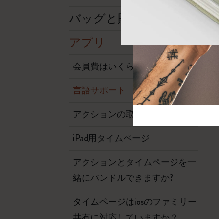
芸術と文化
モレスキン Foundation
アカウントを作成する
サブカテゴリ
バッグと財布
バッグ
サブカテゴリ
アプリ
ギフト
サブカテゴリ
会員費はいくらですか?
ピン
サブカテゴリ
言語サポート
パッチ
サブカテゴリ
アクションの取得方法
iPad用タイムページ
アクションとタイムページを一
緒にバンドルできますか?
タイムページはiosのファミリー
共有に対応していますか？