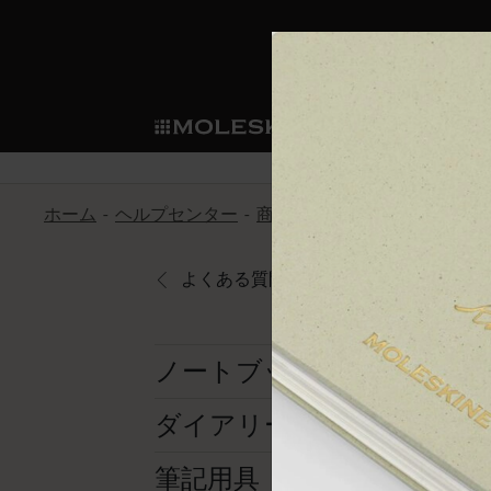
ショ
モレス
ップ
マート
サブカテゴリ
サブカ
今すぐメンバー登録
新商品
すべて見る
カスタムダイアリー
モレスキンメンバーシップ
ホーム
ヘルプセンター
商品
アプリ
言語サポート
ノートブック
スマートライティング・シス
カスタムノートブック
我々の歴史
ウェルカムオファー: 次回のご購入時に
サブカテゴリ
サブカテゴリ
テム
通常特典: パーソナライズの2冊ご購入
よくある質問に戻る
ダイアリー
パッチ
モレスキンのマニフェスト
バースデー特典: 1回限りの割引（1ヶ
サブカテゴリ
モレスキンスマートスマート
先行プレビュー: 新作コレクションへ
モレスキンスマート
とは
和紙テープ
ペンと紙の力
伝説的なお得情報: 会員限定の特別サ
サブカテゴリ
ノートブック
セールへの早期アクセス: お得な情
ライティングツール
アプリ・サービス
ミニノートブックチャーム
持続可能な創造性
モレスキン限定イベント: 優先アクセ
サブカテゴリ
サブカテゴリ
ダイアリー
返品期間の延長: 1ヶ月間
限定版ノートブック
別注＆コーポレートギフト
Detour
サブカテゴリ
筆記用具