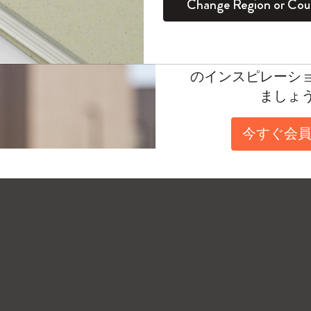
Change Region or Cou
中国語（繁体字）
セット
デイリープランナー
カラーパターン ノートブック
健康を愛する方への贈り物です
ログイン
適用外
中国語（簡体字）
Moleskineアカウ
パッションジャーナル
マンスリープランナー
サクラコレクション
趣味を愛する方へのギフト
イタリア語
オファーや会員特
フランス語
のインスピレーシ
スチューデントカイエジャーナル
プランナー
馬年コレクション
卒業祝い
ドイツ語
ましょ
iPhoneの言語設定をこれらのいずれかにする
アートコレクション
限定版ダイアリー
ミニノートブックチャーム
ノートブック
Timepageをその言語で表示することができます。
今すぐ会員
プロコレクション
プロコレクション
BLACKPINK × モレスキン コレクショ
ン
ライフプランナー・コレクション
ISSEY MIYAKE | モレスキン のコレク
アカデミック・プランナー
ション
ナサにインスパイアされたコレクショ
ン
Impressions of Impressionism コレクショ
ン