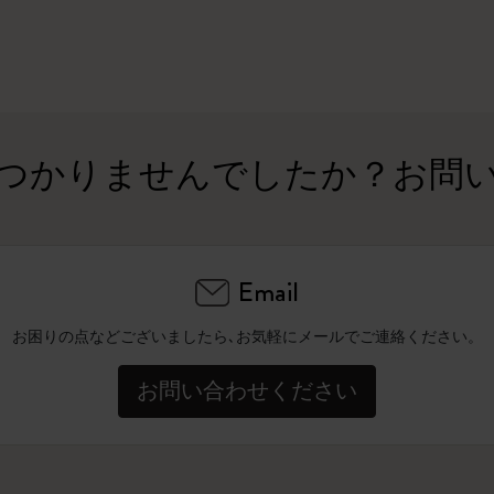
ピーナッツ限定コレクション
プレシャス & エシカル コレクション
City Guide Notebooks LUXE x モレスキ
つかりませんでしたか？お問
ン
カサ・バトリョ 限定版コレクション
Email
アイ アム ザ シティ コレクション
お困りの点などございましたら､お気軽にメールでご連絡ください。
星の王子さま
お問い合わせください
Mardi Mercredi × モレスキン
ハリー・ポッターの呪文コレクション