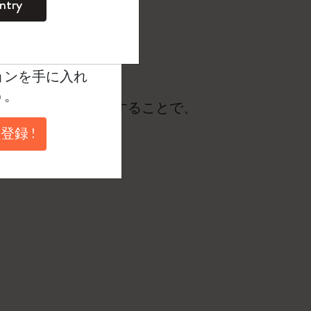
ntry
。
ントを作成して限定
典、さらに多く
ョンを手に入れ
う。
必要があります。そうすることで、
登録 !