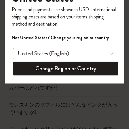
ノートブック
今すぐ会員登録して、コード
Prices and payments are shown in USD. International
「
WELCOME10
」を入力すると、初回注
shipping costs are based on your items shipping
文が10%オフ＋送料無料になります。セ
ダイアリー
method and destination.
ール・アウトレット品は適用外。
Moleskineアカウントを作成して限定オフ
筆記用具
Not United States? Change your region or country
ァーや会員特典、さらに多くのインスピ
レーションを手に入れましょう。
モレスキンのシャープペンシルは何でできてい
今すぐ会員登録 !
ますか?
Change Region or Country
ペンや鉛筆のキャップをクリップできるノート
カバーはどれですか?
モレスキンのリフィルにはどんなインクが入っ
ていますか?