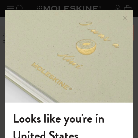
ニューを閉じる
ナビゲーションの切替
検索 (キーワードなど)
ログイ
カー
メニ
6,500円以上のご購入で送料無料
ホーム
ヘルプセンター
商品
筆記用具
モレスキンのリフィルを他のペンでも使えますか？
よくある質問に戻る
モレスキンのリフィルを他のペ
ンでも使えますか？
モレスキンのリフィルは国際標準規格に準拠しているた
め、市販されているほとんどのペンで使用できます。た
だし、信頼できる販売店に問い合わせて互換性を確認で
きます。
Looks like you're in
モレスキンの世界へようこそ
United States