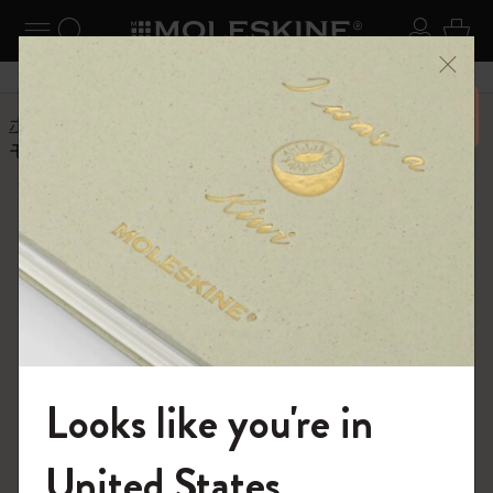
ニューを閉じる
ナビゲーションの切替
検索 (キーワードなど)
ログイ
カー
メニ
6,500円以上のご購入で送料無料
ホーム
ヘルプセンター
商品
バッグと財布
モレスキンのバッグは防水ですか？
よくある質問に戻る
モレスキンのバッグは防水です
か？
モレスキン の Classic および MyCloud コレクションのバ
ッグは耐水性ですが、明記されていない限り、必ずしも
防水ではありません。つまり、短時間の水への限られた
暴風雨に耐え、はじくことができるということです。雨
Looks like you're in
に降られても大丈夫ですが、それ以上の長時間の雨や完
全な浸水は避けてください。
モレスキンの世界へようこそ
United States