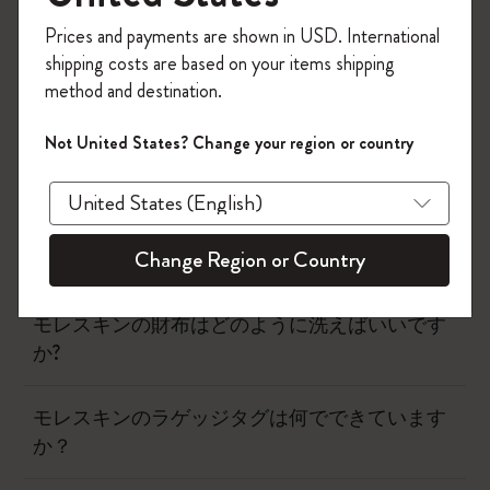
今すぐ会員登録して、コード
Prices and payments are shown in USD. International
「
WELCOME10
」を入力すると、初回注
ノートブック
shipping costs are based on your items shipping
文が10%オフ＋送料無料になります。セ
method and destination.
ール・アウトレット品は適用外。
ダイアリー
Moleskineアカウントを作成して限定オフ
Not United States? Change your region or country
ァーや会員特典、さらに多くのインスピ
レーションを手に入れましょう。
筆記用具
今すぐ会員登録 !
バッグと財布
Change Region or Country
モレスキンの財布はどのように洗えばいいです
か?
モレスキンのラゲッジタグは何でできています
か？