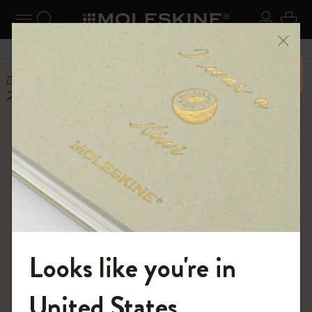
ニューを閉じる
ナビゲーションの切替
検索 (キーワードなど)
ログイ
カー
メニ
6,500円以上のご購入で送料無料
ホーム
ヘルプセンター
商品
ノートブック
スマートノートブックとは何ですか?
よくある質問に戻る
スマートノートブックとは何で
すか?
モレスキン+コレクションには、アナログとデジタルの
シームレスな橋渡しを可能にするスマートノートブック
が揃っています。専用アプリやモレスキンスマートペン
と組み合わせることで、あなたのアイデアやメモ、スケ
Looks like you're in
ッチを編集、保存、アーカイブし、スクリーン上で共有
することができます。モレスキンのデジタルパートナー
モレスキンの世界へようこそ
United States
には、Evernote、Livescribe、Adobeなどがあります。