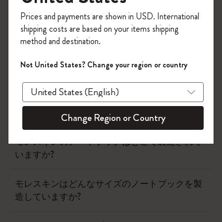
今すぐ会員登録して、コード
Prices and payments are shown in USD. International
「
WELCOME10
」を入力すると、初回注
shipping costs are based on your items shipping
文が10%オフ＋送料無料になります。セ
ノートブック
method and destination.
ール・アウトレット品は適用外。
Moleskineアカウントを作成して限定オフ
Not United States? Change your region or country
モレスキンノートブックとダイアリーの表紙は
ァーや会員特典、さらに多くのインスピ
何でできていますか？
レーションを手に入れましょう。
今すぐ会員登録 !
モレスキンの紙の特徴は？
Change Region or Country
モレスキンのノートブックはどこで製造されて
いますか?
モレスキンはどんなサイズのノートブックを製
造していますか?