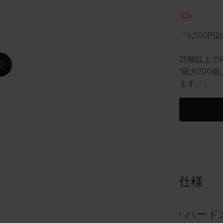
数量が1
ピーナッツ限定コレクション
「6,500
プレシャス & エシカル コレクション
25個以上で
zoom.cta
City Guide Notebooks LUXE x モレスキ
*最大20
ン
ます。」
カサ・バトリョ 限定版コレクション
アイ アム ザ シティ コレクション
星の王子さま
Mardi Mercredi × モレスキン
仕様
ハリー・ポッターの呪文コレクション
ハード