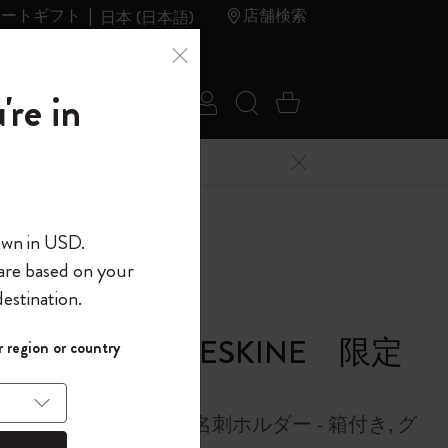
レートギフト
店舗検索
日本 (日本語)
夏のセ
アウトレ
're in
ログイン
検索 (キーワードな
カート 0 アイ
ール
ット
メニューを閉じる
へようこそ
E 限定コレクション
own in USD.
 are based on your
界へようこそ
estination.
パスワードを表示
Y MIYAKE | MOLESKINE 限定
 region or country
して、コード
ら
クション
入力すると、初
報を保存する
(任意)
＋送料無料になり
ー、超小型、無地、名刺ホルダー - 箱付き, グ
ウトレット品は