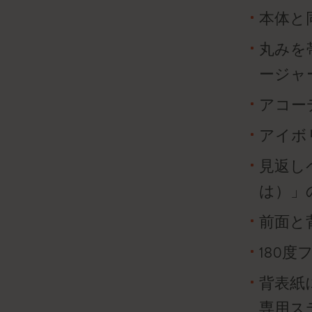
本体と
丸みを
ージャ
アコー
アイボリ
見返しペー
は）」
前面と
180
背表紙
専用ス