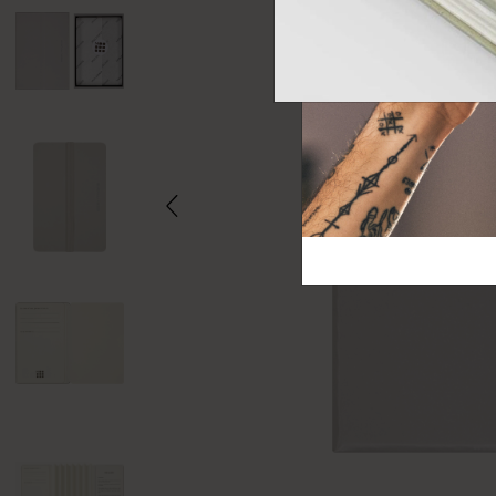
芸術と文化
モレスキン Foundation
アカウントを作成する
サブカテゴリ
バッグ
サブカテゴリ
ギフト
サブカテゴリ
ピン
サブカテゴリ
パッチ
サブカテゴリ