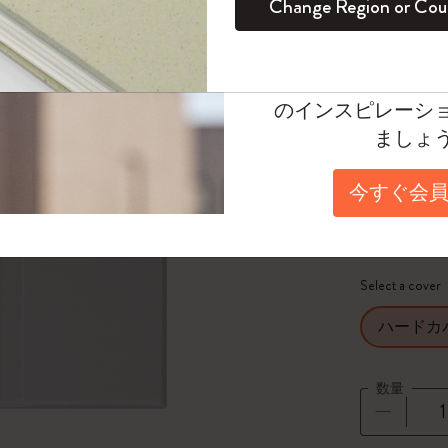
Change Region or Cou
レー
セット
デイリープランナー
カラーパターン ノートブック
健康を愛する方への贈り物です
ログイン
適用外
¥ 6,600
Moleskineアカウ
パッションジャーナル
マンスリープランナー
サクラコレクション
趣味を愛する方へのギフト
オファーや会員特
Select a color
のインスピレーシ
スチューデントカイエジャーナル
プランナー
馬年コレクション
卒業祝い
ましょ
*
選択し
アートコレクション
限定版ダイアリー
ミニノートブックチャーム
ノートブック
Select a size
今すぐ会員
プロコレクション
プロコレクション
BLACKPINK × モレスキン コレクショ
XS
ン
ライフプランナー・コレクション
ISSEY MIYAKE | モレスキン のコレク
Select a cover
アカデミック・プランナー
ション
ハードカ
ナサにインスパイアされたコレクショ
ン
数量
Impressions of Impressionism コレクショ
ン