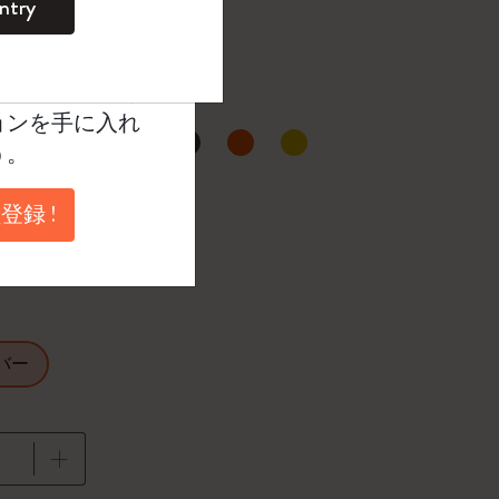
ntry
。
ントを作成して限定
典、さらに多く
ョンを手に入れ
う。
選択済
たカラー
登録 !
バー