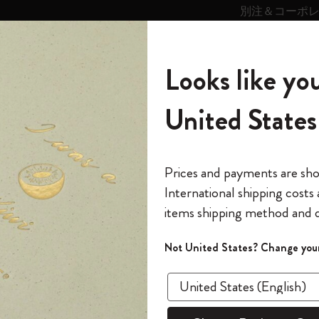
別注＆コーポ
キンス
パーソナライズサ
ストー
モレスキン
Looks like you
ービス
リー
の世界
テゴリ
サブカテゴリ
サブカテゴリ
United States
6,500円以上のご購入で送料無料
モレスキンの世界
ノートブック
ダイアリー
すべて見る
モレスキンスマート
Reframe サングラス
キム・ジョンギコレクション
すべて見る
アートを愛する方への贈り物
カントリー・テーマ・ピンズ・コレク
プライドをいつも胸に
スマートライティング・システム
Notes
ション
E | モレスキン のコレクション
ISSEY MIYAKE | MOLESKIN
The Original Notebook
パーソナル・ダイアリー
スマートライティング・システム
Blackwing x モレスキン
ムーミン コレクション
Impressions of Impressionism コレクショ
バックパック
プロフェッショナルへの贈り物
Mardi Mercredi × モレスキン
スマートノートブック
モレスキン Journal
10% オフと送料無料
*
メールアドレス
Prices and payments are sh
ン
で1冊無料
International shipping costs
ミニノートブックチャーム
12カ月ダイアリー
モレスキンスマートスマートとは
Kaweco x モレスキン
キム・ジョンギコレクション
限定版バックパック
ミニマリストへの贈り物
スマートダイアリー
モレスキン Planner
月有効）
モレスキンの世
カサ・バトリョ 限定版コレクション
items shipping method and d
の先行アクセス
*
パスワード
カイエ ＆ ジャーナル
15ヶ月プランナー
アプリ・サービス
ペン & ペンシル
「Alice's Adventures in Wonderland」コレ
Shopper paper – made Collection
マキシマリストへの贈り物
プライズ
ISSE
クション
ゴッホ美術館
報をいち早くチェック
Not United States? Change your
今すぐ会員登録
カスタムノートブック
18ヶ月プランナー
アクセサリー＆リフィル
デバイスバッグ & バックパック
ファッションを愛する方への贈り物
ス
パスワードを忘れた方はこち
コレ
「
WELCOME10
」を
『ロード・オブ・ザ・リング』コレク
このデバイスで情
限定版
ウィークリープランナー
ション
Legendary
旅人への贈り物
回注文が10%オフ
ハードカバ
ます。セール・ア