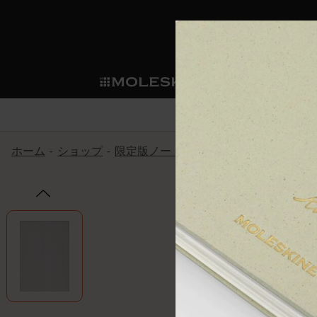
ショ
モレス
ップ
マート
サブカテゴリ
サブカ
今すぐメンバー登録
新商品
すべて見る
カスタムダイアリー
モレスキンメンバーシップ
ホーム
ショップ
限定版ノートブック
ISSEY MIYAK
ノートブック
スマートライティング・シス
カスタムノートブック
我々の歴史
ウェルカムオファー: 次回のご購入時に
サブカテゴリ
サブカテゴリ
テム
通常特典: パーソナライズの2冊ご購入
ダイアリー
パッチ
モレスキンのマニフェスト
バースデー特典: 1回限りの割引（1ヶ
サブカテゴリ
モレスキンスマートスマート
先行プレビュー: 新作コレクションへ
モレスキンスマート
とは
和紙テープ
ペンと紙の力
伝説的なお得情報: 会員限定の特別サ
サブカテゴリ
セールへの早期アクセス: お得な情
ライティングツール
アプリ・サービス
ミニノートブックチャーム
持続可能な創造性
モレスキン限定イベント: 優先アクセ
サブカテゴリ
サブカテゴリ
返品期間の延長: 1ヶ月間
限定版ノートブック
別注＆コーポレートギフト
Detour
サブカテゴリ