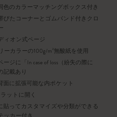
同色のカラーマッチングボックス付き
帯びたコーナーとゴムバンド付きクロ
ー
ディオン式ページ
ーカラーの100g/m²無酸紙を使用
ジに「In case of loss（紛失の際に
の記載あり
背面に拡張可能な内ポケット
度フラットに開く
に貼ってカスタマイズや分類ができる
テッカー付き