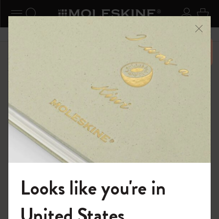
ニューを閉じる
ナビゲーションの切替
検索 (キーワードなど)
ログイ
カー
メニ
6,500円以上のご購入で送料無料
ショップ
限定版ノートブック
ISSEY MIYAKE | モレスキン のコレクション
Looks like you're in
モレスキンの世界へようこそ
United States