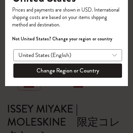
今すぐ会員登録して、コード
Prices and payments are shown in USD. International
「
WELCOME10
」を入力すると、初回注
shipping costs are based on your items shipping
文が10%オフ＋送料無料になります。セ
method and destination.
ール・アウトレット品は適用外。
Moleskineアカウントを作成して限定オフ
Not United States? Change your region or country
ァーや会員特典、さらに多くのインスピ
レーションを手に入れましょう。
zoom.cta
今すぐ会員登録 !
Change Region or Country
ISSEY MIYAKE |
MOLESKINE 限定コレ