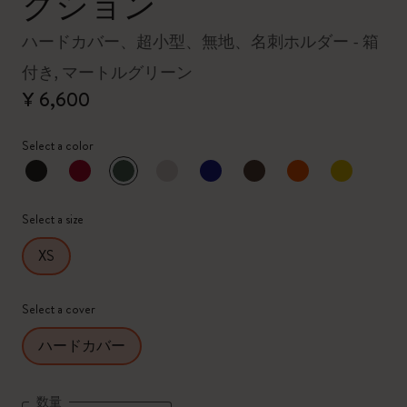
クション
ハードカバー、超小型、無地、名刺ホルダー - 箱
付き, マートルグリーン
¥ 6,600
Select a color
選択済
*
選択したカラー
Select a size
XS
Select a cover
ハードカバー
数量