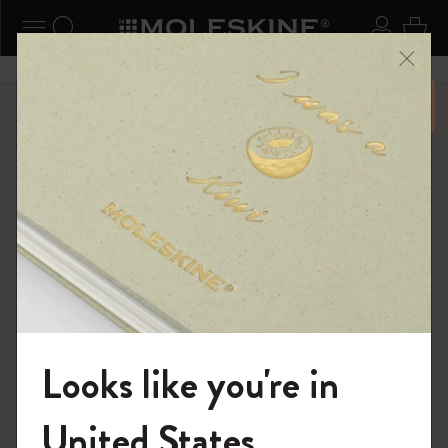
ニューを閉じる
ナビゲーションの切替
検索 (キーワードなど)
ログイ
カー
メニ
6,500円以上のご購入で送料無料
ショップ
限定版ノートブック
ISSEY MIYAKE | モレスキン のコレクション
Looks like you're in
モレスキンの世界へようこそ
United States