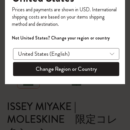
今すぐ会員登録して、コード
Prices and payments are shown in USD. International
「
WELCOME10
」を入力すると、初回注
shipping costs are based on your items shipping
文が10%オフ＋送料無料になります。セ
method and destination.
ール・アウトレット品は適用外。
Moleskineアカウントを作成して限定オフ
Not United States? Change your region or country
ァーや会員特典、さらに多くのインスピ
レーションを手に入れましょう。
zoom.cta
今すぐ会員登録 !
Change Region or Country
ISSEY MIYAKE |
MOLESKINE 限定コレ