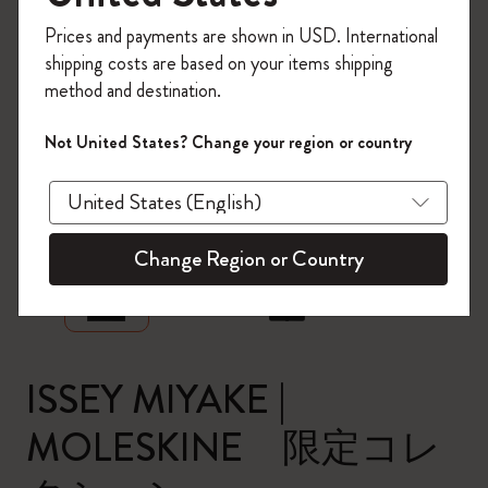
今すぐ会員登録して、コード
Prices and payments are shown in USD. International
「
WELCOME10
」を入力すると、初回注
shipping costs are based on your items shipping
文が10%オフ＋送料無料になります。セ
method and destination.
ール・アウトレット品は適用外。
Moleskineアカウントを作成して限定オフ
Not United States? Change your region or country
ァーや会員特典、さらに多くのインスピ
レーションを手に入れましょう。
zoom.cta
今すぐ会員登録 !
Change Region or Country
ISSEY MIYAKE |
MOLESKINE 限定コレ