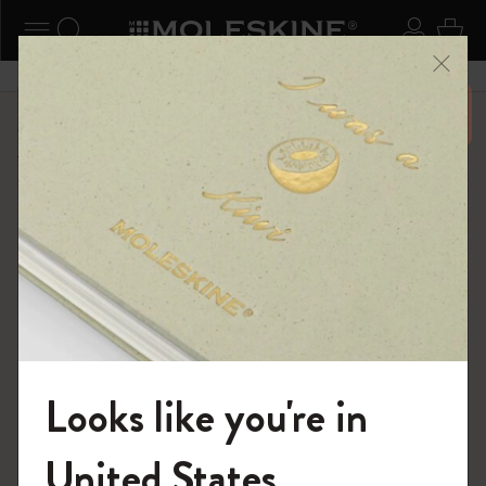
ニューを閉じる
ナビゲーションの切替
検索 (キーワードなど)
ログイ
カー
メニ
6,500円以上のご購入で送料無料
ショップ
限定版ノートブック
ISSEY MIYAKE | モレスキン のコレクション
Looks like you're in
モレスキンの世界へようこそ
United States