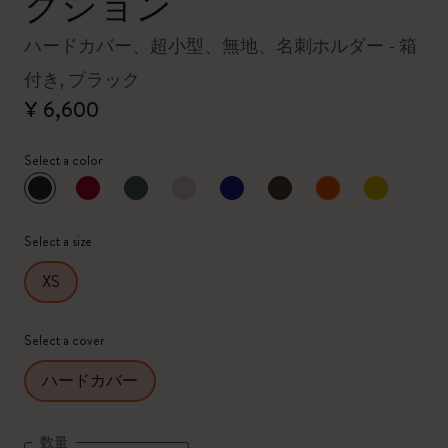
クション
ハードカバー、超小型、無地、名刺ホルダー - 箱
付き, ブラック
¥ 6,600
Select a color
選択済
*
選択したカラー
Select a size
XS
Select a cover
ハードカバー
数量