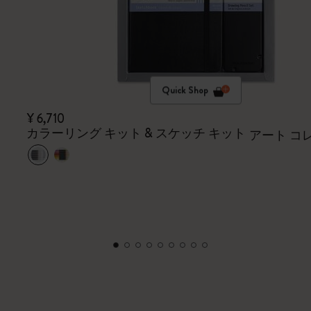
Quick Shop
¥ 6,710
カラーリング キット & スケッチ キット
アート コ