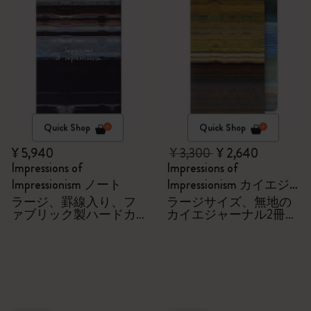
Quick Shop
Quick Shop
¥ 5,940
¥ 3,300
¥ 2,640
Impressions of
Impressions of
Impressionism ノート
Impressionism カイエジ
ャーナル
ラージ、罫線入り、フ
ラージサイズ、無地の
ァブリック製ハードカ
カイエジャーナル2冊セ
バー
ット