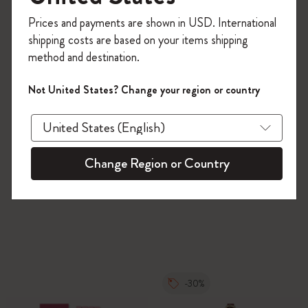
今すぐ会員登録して、コード
Prices and payments are shown in USD. International
「
WELCOME10
」を入力すると、初回注
shipping costs are based on your items shipping
文が10%オフ＋送料無料になります。セ
method and destination.
ール・アウトレット品は適用外。
Moleskineアカウントを作成して限定オフ
Not United States? Change your region or country
ァーや会員特典、さらに多くのインスピ
レーションを手に入れましょう。
今すぐ会員登録 !
Change Region or Country
-30%