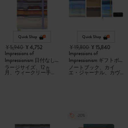
Quick Shop
Quick Shop
¥ 5,940
¥ 4,752
¥ 19,800
¥ 15,840
Impressions of
Impressions of
Impressionism 日付なし
Impressionism ギフトボ
ダイアリー/手帳
ックス
ラージサイズ、12ヵ
ノートブック、カイ
月、ウィークリー手
エ・ジャーナル、カヴ
帳、ファブリック製ハ
ェコローラーペン
ードカバー
-20%