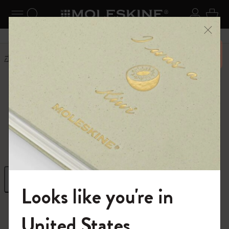
ニューを閉じる
ナビゲーションの切替
検索 (キーワードなど)
ログイ
カー
メニ
6,500円以上のご購入で送料無料
ホーム
ショップ
ギフト
ギフト
クリエイティブな発想を高めるギフト
フィルター
並び替え
Looks like you're in
296 プロダクツ
モレスキンの世界へようこそ
United States