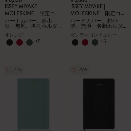
¥ 6,600
¥ 6,600
ISSEY MIYAKE |
ISSEY MIYAKE |
MOLESKINE 限定コレ
MOLESKINE 限定コレ
クション
クション
ハードカバー、超小
ハードカバー、超小
型、無地、名刺ホルダ
型、無地、名刺ホルダ
ー - 箱付き
ー - 箱付き
オレンジ
ダンディロンイエロー
+5
+5
-50%
-50%