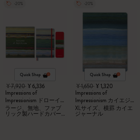
-20%
-20%
Quick Shop
Quick Shop
¥ 7,920
¥ 6,336
¥ 1,650
¥ 1,320
Impressions of
Impressions of
Impressionism ドローイ
Impressionism カイエジ
ングギフトボックス
ャーナル
ラージ、無地、ファブ
XLサイズ、横罫 カイエ
リック製ハードカバー
ジャーナル
付きノートブック、水
彩色鉛筆6本