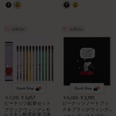
在庫切れ
在庫切れ
Quick Shop
Quick Shop
¥ 7,315
¥ 3,657
¥ 6,380
¥ 3,190
ピーナッツ鉛筆セット
ピーナッツノートブッ
ク＆ブラックウィング
ブラックウィング x モ
レスキン軟質鉛筆 12本
鉛筆のセット