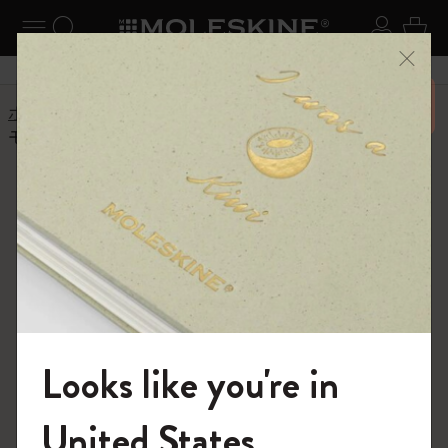
ニューを閉じる
ナビゲーションの切替
検索 (キーワードなど)
ログイ
カー
メニ
6,500円以上のご購入で送料無料
ホーム
ヘルプセンター
商品
バッグと財布
モレスキンの財布はどのように洗えばいいですか?
よくある質問に戻る
モレスキンの財布はどのように
洗えばいいですか?
ポリエステル製財布の洗濯方法
水と中性石鹸を含ませたスポンジで優しく生地をこす
り、湿らせたきれいなスポンジですすぎ、きれいな綿布
Looks like you're in
で水分を拭き取ります。石鹸や水を直接バッグに使用し
ないでください。バッグの形が崩れないようにタオルや
モレスキンの世界へようこそ
United States
布地を詰め、熱や日光に直接触れないように自然乾燥さ