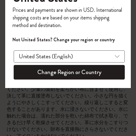
せます。シミがまだ目立ったり、色が変わってしまった
今すぐ会員登録して、コード
部分がある場合は、より広い範囲で同じ作業を繰り返
Prices and payments are shown in USD. International
「
WELCOME10
」を入力すると、初回注
し、均一な仕上がりになるようにします。シミや色落ち
shipping costs are based on your items shipping
文が10%オフ＋送料無料になります。セ
を防ぐため、化学薬品や溶剤は使用しないでください。
method and destination.
ール・アウトレット品は適用外。
アイロンをかけないでください。ドライクリーニングは
Moleskineアカウントを作成して限定オフ
しないでください。
Not United States? Change your region or country
ァーや会員特典、さらに多くのインスピ
革製財布の洗濯に関する注意事項
レーションを手に入れましょう。
レザーは生きている素材なので、シミやシワなどの欠陥
今すぐ会員登録 !
があれば、それが自然のものであることを保証します。
Change Region or Country
このような本来の特性を維持するためには、溶剤、ガソ
リン、アルコールを含まないクリーニング剤を使用して
ください。少量の薬剤を柔らかい布に含ませて使用し、
決して革に直接塗布しないでください。小さな円を描く
ようにやさしくこすってください。繰り返しこすると変
色することがあります。水に浸さないでください。水に
触れた場合は、濡れた部分を乾いた綿布で拭き取り、で
きるだけ早く乾燥させてください。革に水分をこすりつ
けないでください。財布を直接熱にさらさないでくださ
い。アイロンをかけないでください。