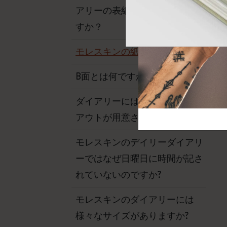
芸術と文化
モレスキン Foundation
アカウントを作成する
アリーの表紙は何でできていま
サブカテゴリ
すか？
バッグ
サブカテゴリ
モレスキンの紙の特徴は？
ギフト
サブカテゴリ
B面とは何ですか?
ピン
サブカテゴリ
ダイアリーにはどのようなレイ
パッチ
サブカテゴリ
アウトが用意されていますか?
モレスキンのデイリーダイアリ
ーではなぜ日曜日に時間が記さ
れていないのですか?
モレスキンのダイアリーには
様々なサイズがありますか?