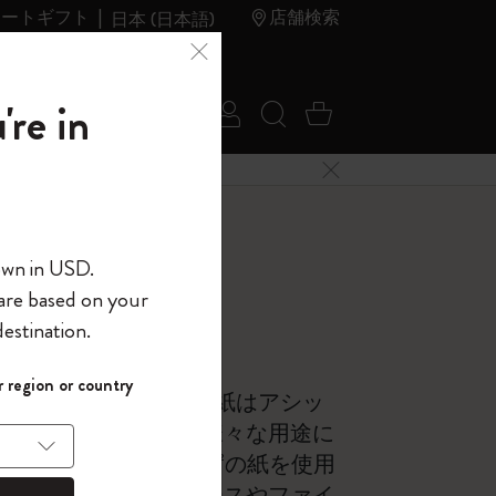
レートギフト
店舗検索
日本 (日本語)
夏のセ
アウトレ
're in
ログイン
検索 (キーワードな
カート 0 アイ
ール
ット
メニューを閉じる
へようこそ
own in USD.
 are based on your
界へようこそ
estination.
パスワードを表示
 region or country
して、コード
り、環境保護の観点から紙はアシッ
ら
入力すると、初
々な重さの紙があり、様々な用途に
報を保存する
(任意)
＋送料無料になり
ダイアリーは70g/m²の紙を使用
ウトレット品は
プロフェッショナルユースやファイ