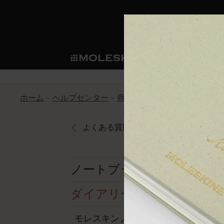
ショ
モレス
ップ
マート
サブカテゴリ
サブカ
今すぐメンバー登録
新商品
すべて見る
カスタムダイアリー
モレスキンメンバーシップ
ホーム
ヘルプセンター
商品
ダイアリー
モレスキ
ノートブック
スマートライティング・シス
カスタムノートブック
我々の歴史
ウェルカムオファー: 次回のご購入時に
サブカテゴリ
サブカテゴリ
テム
通常特典: パーソナライズの2冊ご購入
よくある質問に戻る
ダイアリー
パッチ
モレスキンのマニフェスト
バースデー特典: 1回限りの割引（1ヶ
サブカテゴリ
モレスキンスマートスマート
先行プレビュー: 新作コレクションへ
モレスキンスマート
とは
和紙テープ
ペンと紙の力
伝説的なお得情報: 会員限定の特別サ
サブカテゴリ
ノートブック
セールへの早期アクセス: お得な情
ライティングツール
アプリ・サービス
ミニノートブックチャーム
持続可能な創造性
モレスキン限定イベント: 優先アクセ
サブカテゴリ
サブカテゴリ
ダイアリー
返品期間の延長: 1ヶ月間
限定版ノートブック
別注＆コーポレートギフト
Detour
サブカテゴリ
モレスキンノートブックとダイ