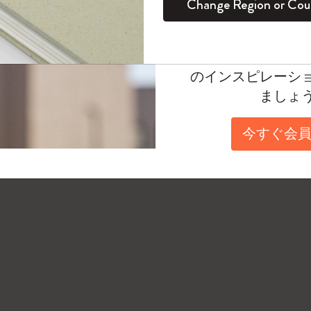
Change Region or Cou
セット
デイリープランナー
カラーパターン ノートブック
健康を愛する方への贈り物です
ログイン
適用外
ンアート用）には、70g/m²から200g/m²の紙が
Moleskineアカウ
ックの用紙の種類については、ペーパーバンドま
パッションジャーナル
マンスリープランナー
サクラコレクション
趣味を愛する方へのギフト
オファーや会員特
覧ください。
のインスピレーシ
スチューデントカイエジャーナル
プランナー
馬年コレクション
卒業祝い
ましょ
アートコレクション
限定版ダイアリー
ミニノートブックチャーム
ノートブック
今すぐ会員
プロコレクション
プロコレクション
BLACKPINK × モレスキン コレクショ
ン
ライフプランナー・コレクション
ISSEY MIYAKE | モレスキン のコレク
アカデミック・プランナー
ション
ナサにインスパイアされたコレクショ
ン
Impressions of Impressionism コレクショ
ン