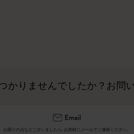
ピーナッツ限定コレクション
プレシャス & エシカル コレクション
City Guide Notebooks LUXE x モレスキ
ン
カサ・バトリョ 限定版コレクション
アイ アム ザ シティ コレクション
つかりませんでしたか？お問
星の王子さま
Mardi Mercredi × モレスキン
Email
ハリー・ポッターの呪文コレクション
お困りの点などございましたら､お気軽にメールでご連絡ください。