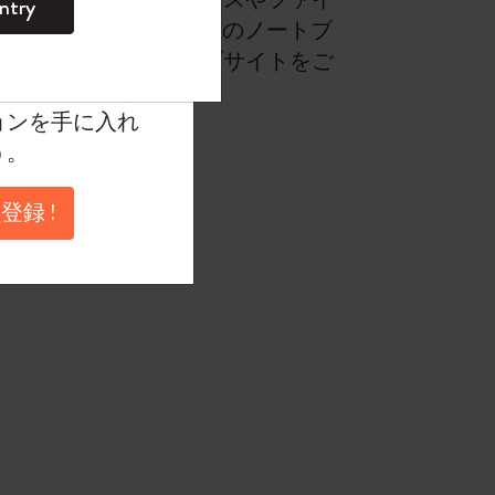
ntry
。
使われています。 お手持ちのノートブ
ントを作成して限定
たはモレスキンのウェブサイトをご
典、さらに多く
ョンを手に入れ
う。
登録 !