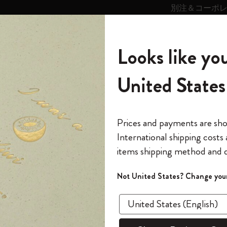
別注＆コーポ
キンス
パーソナライズサ
ストー
モレスキン
Looks like you
ービス
リー
の世界
テゴリ
サブカテゴリ
サブカテゴリ
United States
6,500円以上のご購入で送料無料
モレスキンの世界
ノートブック
ダイアリー
すべて見る
モレスキンスマート
Reframe サングラス
キム・ジョンギコレクション
すべて見る
アートを愛する方への贈り物
カントリー・テーマ・ピンズ・コレク
プライドをいつも胸に
スマートライティング・システム
Notes
ンの紙の特徴は？
ション
The Original Notebook
パーソナル・ダイアリー
スマートライティング・システム
Blackwing x モレスキン
ムーミン コレクション
Impressions of Impressionism コレクショ
バックパック
プロフェッショナルへの贈り物
Mardi Mercredi × モレスキン
スマートノートブック
モレスキン Journal
10% オフと送料無料
*
メールアドレス
Prices and payments are sh
ン
で1冊無料
International shipping costs
ミニノートブックチャーム
12カ月ダイアリー
モレスキンスマートスマートとは
Kaweco x モレスキン
キム・ジョンギコレクション
限定版バックパック
ミニマリストへの贈り物
スマートダイアリー
モレスキン Planner
月有効）
モレスキンの世
カサ・バトリョ 限定版コレクション
items shipping method and d
の先行アクセス
*
パスワード
カイエ ＆ ジャーナル
15ヶ月プランナー
アプリ・サービス
ペン & ペンシル
「Alice's Adventures in Wonderland」コレ
Shopper paper – made Collection
マキシマリストへの贈り物
プライズ
モレスキンの紙の特徴は？
クション
ゴッホ美術館
報をいち早くチェック
Not United States? Change your
今すぐ会員登録
モレスキンはFSC®認証製品を製造・販売してお
カスタムノートブック
18ヶ月プランナー
アクセサリー＆リフィル
デバイスバッグ & バックパック
ファッションを愛する方への贈り物
ス
パスワードを忘れた方はこち
「
WELCOME10
」を
ドフリー（塩素不使用）です。モレスキンには様
『ロード・オブ・ザ・リング』コレク
このデバイスで情
限定版
ウィークリープランナー
ション
Legendary
旅人への贈り物
回注文が10%オフ
適しています。ほとんどのモレスキンノートブックと
ます。セール・ア
しています。モレスキンのアートコレクション（