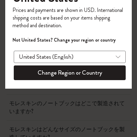
ザーは書き込んだアイデアをページから画面にシームレ
今すぐ会員登録して、コード
Prices and payments are shown in USD. International
スに取り込むことができます。
「
WELCOME10
」を入力すると、初回注
shipping costs are based on your items shipping
文が10%オフ＋送料無料になります。セ
method and destination.
ール・アウトレット品は適用外。
Moleskineアカウントを作成して限定オフ
ノートブック
Not United States? Change your region or country
ァーや会員特典、さらに多くのインスピ
レーションを手に入れましょう。
モレスキンノートブックとダイアリーの表紙は
今すぐ会員登録 !
何でできていますか？
Change Region or Country
モレスキンの紙の特徴は？
モレスキンのノートブックはどこで製造されて
いますか?
モレスキンはどんなサイズのノートブックを製