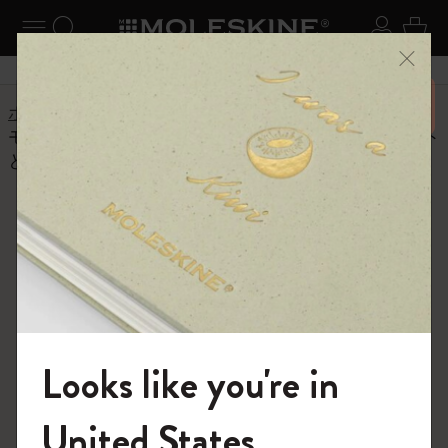
ニューを閉じる
ナビゲーションの切替
検索 (キーワードなど)
ログイ
カー
メニ
6,500円以上のご購入で送料無料
ホーム
ヘルプセンター
商品
ノートブック
モレスキンのノートブックにはどのようなレイアウト
と紙の種類がありますか?
よくある質問に戻る
モレスキンのノートブックには
どのようなレイアウトと紙の種
類がありますか?
モレスキン ノートブックには、罫線、無地、方眼、ド
Looks like you're in
ットの 4 種類の用紙があります。プロ コレクション
は、構造化されたプロフェッショナルなレイアウトが特
モレスキンの世界へようこそ
長です。モレスキン+ コレクションのスマート ノートブ
United States
ックには、デジタルに最適化されたページがあり、ユー