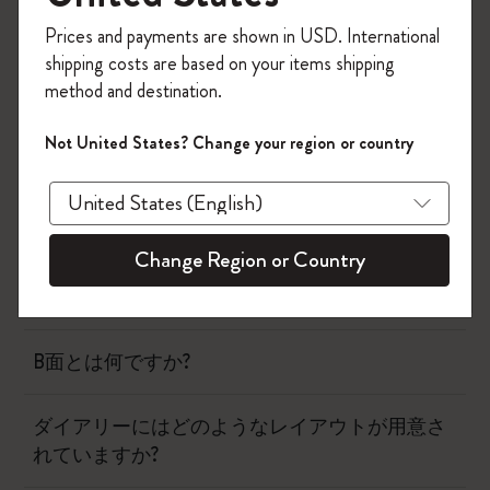
今すぐ会員登録して、コード
Prices and payments are shown in USD. International
「
WELCOME10
」を入力すると、初回注
shipping costs are based on your items shipping
ノートブック
文が10%オフ＋送料無料になります。セ
method and destination.
ール・アウトレット品は適用外。
Moleskineアカウントを作成して限定オフ
ダイアリー
Not United States? Change your region or country
ァーや会員特典、さらに多くのインスピ
レーションを手に入れましょう。
モレスキンノートブックとダイアリーの表紙は
何でできていますか？
今すぐ会員登録 !
Change Region or Country
モレスキンの紙の特徴は？
B面とは何ですか?
ダイアリーにはどのようなレイアウトが用意さ
れていますか?