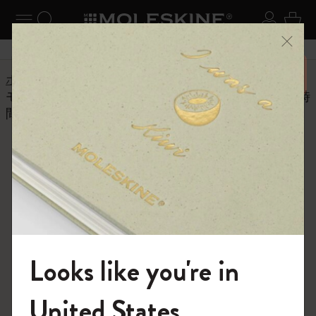
ニューを閉じる
ナビゲーションの切替
検索 (キーワードなど)
ログイ
カー
メニ
6,500円以上のご購入で送料無料
ホーム
ヘルプセンター
商品
ダイアリー
モレスキンのデイリーダイアリーではなぜ日曜日に時
間が記されていないのですか?
よくある質問に戻る
モレスキンのデイリーダイアリ
ーではなぜ日曜日に時間が記さ
れていないのですか?
デイリープランナーに日曜日の時間が書かれていないの
Looks like you're in
は印刷ミスではありません。私たちは、事前に設定され
たグリッドなしで、一般の人がこの日を記入して整理で
モレスキンの世界へようこそ
きるようにしました。
United States