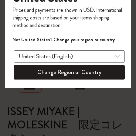
今すぐ会員登録して、コード
Prices and payments are shown in USD. International
「
WELCOME10
」を入力すると、初回注
shipping costs are based on your items shipping
文が10%オフ＋送料無料になります。セ
method and destination.
ール・アウトレット品は適用外。
Moleskineアカウントを作成して限定オフ
Not United States? Change your region or country
ァーや会員特典、さらに多くのインスピ
レーションを手に入れましょう。
zoom.cta
今すぐ会員登録 !
Change Region or Country
ISSEY MIYAKE |
MOLESKINE 限定コレ