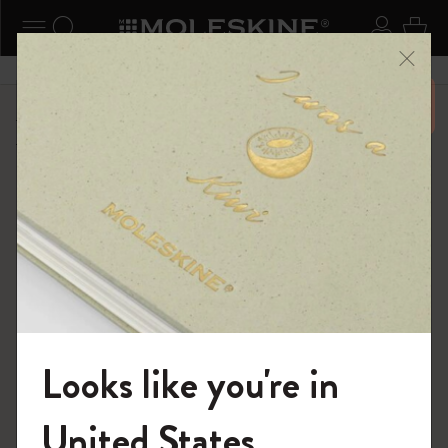
ニューを閉じる
ナビゲーションの切替
検索 (キーワードなど)
ログイ
カー
メニ
6,500円以上のご購入で送料無料
ショップ
限定版ノートブック
ISSEY MIYAKE | モレスキン のコレクション
Looks like you're in
モレスキンの世界へようこそ
United States