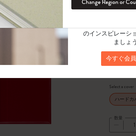
Change Region or Cou
カーレッ
セット
デイリープランナー
カラーパターン ノートブック
健康を愛する方への贈り物です
ログイン
適用外
¥ 6,600
Moleskineアカウ
パッションジャーナル
マンスリープランナー
サクラコレクション
趣味を愛する方へのギフト
オファーや会員特
Select a color
のインスピレーシ
スチューデントカイエジャーナル
プランナー
馬年コレクション
卒業祝い
ましょ
選
*
選択し
アートコレクション
限定版ダイアリー
ミニノートブックチャーム
ノートブック
Select a size
今すぐ会員
プロコレクション
プロコレクション
BLACKPINK × モレスキン コレクショ
XS
ン
ライフプランナー・コレクション
ISSEY MIYAKE | モレスキン のコレク
Select a cover
アカデミック・プランナー
ション
ハードカ
ナサにインスパイアされたコレクショ
ン
数量
Impressions of Impressionism コレクショ
ン