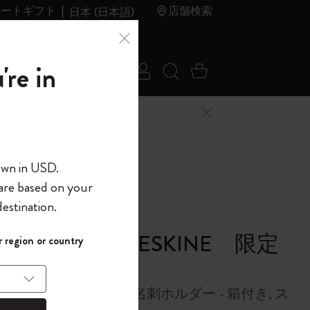
レートギフト
店舗検索
日本 (日本語)
夏のセ
アウトレ
're in
ログイン
検索 (キーワードな
カート 0 アイ
ール
ット
メニューを閉じる
へようこそ
E 限定コレクション
own in USD.
 are based on your
界へようこそ
estination.
パスワードを表示
Y MIYAKE | MOLESKINE 限定
 region or country
して、コード
ら
クション
入力すると、初
報を保存する
(任意)
＋送料無料になり
ー、超小型、無地、名刺ホルダー - 箱付き, ス
ウトレット品は