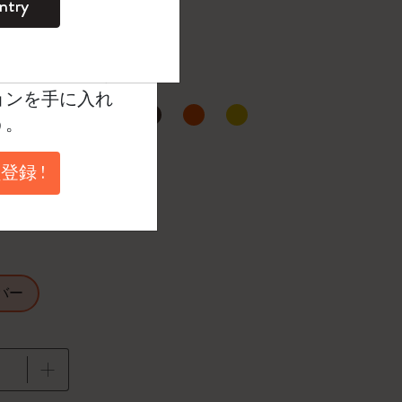
ntry
トレッド
。
ントを作成して限定
典、さらに多く
ョンを手に入れ
う。
択済
たカラー
登録 !
バー