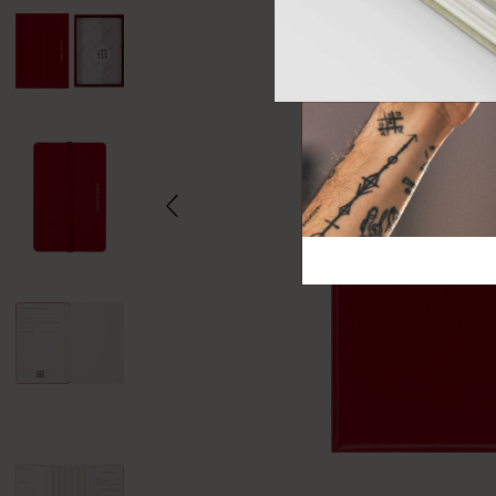
芸術と文化
モレスキン Foundation
アカウントを作成する
サブカテゴリ
バッグ
サブカテゴリ
ギフト
サブカテゴリ
ピン
サブカテゴリ
パッチ
サブカテゴリ