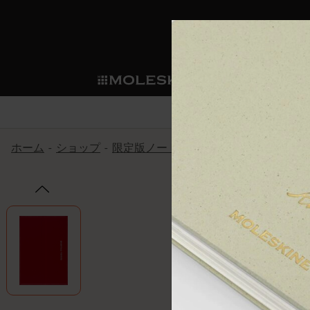
ショ
モレス
ップ
マート
サブカテゴリ
サブカ
今すぐメンバー登録
新商品
すべて見る
カスタムダイアリー
モレスキンメンバーシップ
ホーム
ショップ
限定版ノートブック
ISSEY MIYAK
ノートブック
スマートライティング・シス
カスタムノートブック
我々の歴史
ウェルカムオファー: 次回のご購入時に
サブカテゴリ
サブカテゴリ
テム
通常特典: パーソナライズの2冊ご購入
ダイアリー
パッチ
モレスキンのマニフェスト
バースデー特典: 1回限りの割引（1ヶ
サブカテゴリ
モレスキンスマートスマート
先行プレビュー: 新作コレクションへ
モレスキンスマート
とは
和紙テープ
ペンと紙の力
伝説的なお得情報: 会員限定の特別サ
サブカテゴリ
セールへの早期アクセス: お得な情
ライティングツール
アプリ・サービス
ミニノートブックチャーム
持続可能な創造性
モレスキン限定イベント: 優先アクセ
サブカテゴリ
サブカテゴリ
返品期間の延長: 1ヶ月間
限定版ノートブック
別注＆コーポレートギフト
Detour
サブカテゴリ