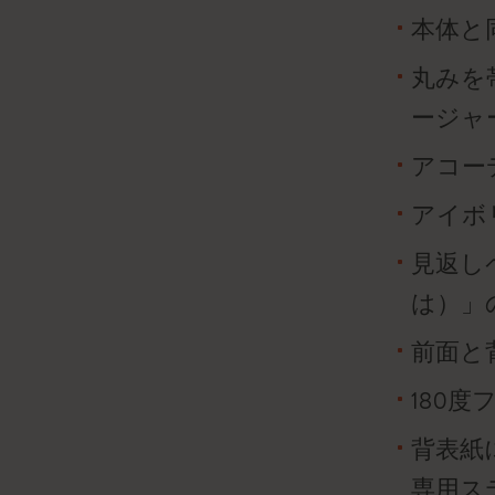
本体と
丸みを
ージャ
アコー
アイボリ
見返しペー
は）」
前面と
180
背表紙
専用ス