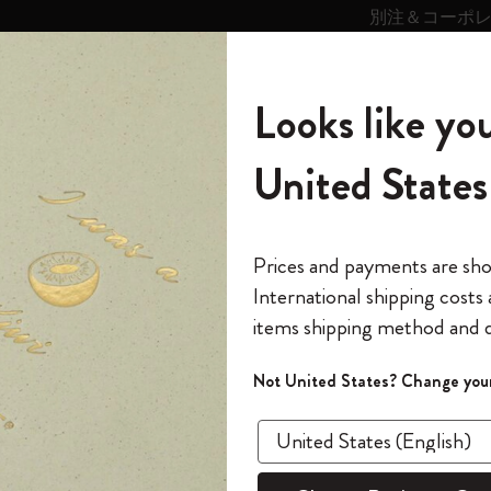
別注＆コーポ
キンス
パーソナライズサ
ストー
モレスキン
Looks like you
ービス
リー
の世界
テゴリ
サブカテゴリ
サブカテゴリ
United States
6,500円以上のご購入で送料無料
モレスキンの世界
ノートブック
ダイアリー
すべて見る
モレスキンスマート
Reframe サングラス
キム・ジョンギコレクション
すべて見る
アートを愛する方への贈り物
カントリー・テーマ・ピンズ・コレク
プライドをいつも胸に
スマートライティング・システム
Notes
ション
E | モレスキン のコレクション
ISSEY MIYAKE | MOLESKIN
The Original Notebook
パーソナル・ダイアリー
スマートライティング・システム
Blackwing x モレスキン
ムーミン コレクション
Impressions of Impressionism コレクショ
バックパック
プロフェッショナルへの贈り物
Mardi Mercredi × モレスキン
スマートノートブック
モレスキン Journal
10% オフと送料無料
*
メールアドレス
Prices and payments are sh
ン
で1冊無料
International shipping costs
ミニノートブックチャーム
12カ月ダイアリー
モレスキンスマートスマートとは
Kaweco x モレスキン
キム・ジョンギコレクション
限定版バックパック
ミニマリストへの贈り物
スマートダイアリー
モレスキン Planner
月有効）
モレスキンの世
カサ・バトリョ 限定版コレクション
items shipping method and d
の先行アクセス
*
パスワード
カイエ ＆ ジャーナル
15ヶ月プランナー
アプリ・サービス
ペン & ペンシル
「Alice's Adventures in Wonderland」コレ
Shopper paper – made Collection
マキシマリストへの贈り物
プライズ
ISSE
クション
ゴッホ美術館
報をいち早くチェック
Not United States? Change your
今すぐ会員登録
カスタムノートブック
18ヶ月プランナー
アクセサリー＆リフィル
デバイスバッグ & バックパック
ファッションを愛する方への贈り物
ス
パスワードを忘れた方はこち
コレ
「
WELCOME10
」を
『ロード・オブ・ザ・リング』コレク
このデバイスで情
限定版
ウィークリープランナー
ション
Legendary
旅人への贈り物
回注文が10%オフ
ハードカバ
ます。セール・ア