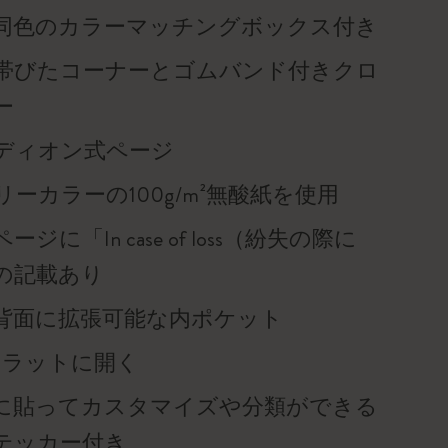
同色のカラーマッチングボックス付き
帯びたコーナーとゴムバンド付きクロ
ー
ディオン式ページ
ーカラーの100g/m²無酸紙を使用
ジに「In case of loss（紛失の際に
の記載あり
背面に拡張可能な内ポケット
度フラットに開く
に貼ってカスタマイズや分類ができる
テッカー付き