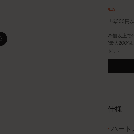
数量が1
ピーナッツ限定コレクション
「6,500
プレシャス & エシカル コレクション
25個以上で
zoom.cta
City Guide Notebooks LUXE x モレスキ
*最大20
ン
ます。」
カサ・バトリョ 限定版コレクション
アイ アム ザ シティ コレクション
星の王子さま
Mardi Mercredi × モレスキン
仕様
ハリー・ポッターの呪文コレクション
ハード