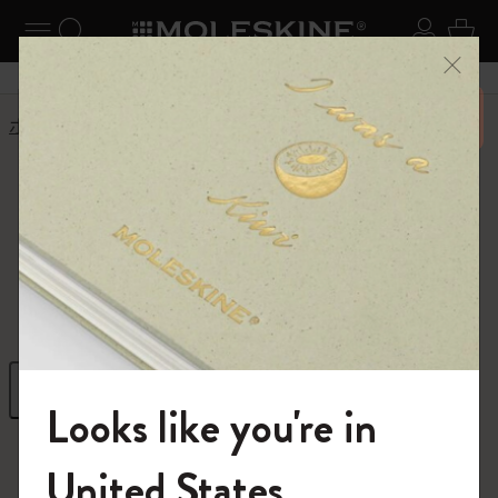
ニューを閉じる
ナビゲーションの切替
検索 (キーワードなど)
ログイ
カー
メニ
6,500円以上のご購入で送料無料
ホーム
ショップ
ギフト
ギフト
クリエイティブな発想を高めるギフト
フィルター
並び替え
Looks like you're in
296 プロダクツ
モレスキンの世界へようこそ
United States