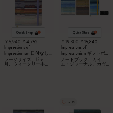
Quick Shop
Quick Shop
¥ 5,940
¥ 4,752
¥ 19,800
¥ 15,840
Impressions of
Impressions of
Impressionism 日付なし
Impressionism ギフトボ
ダイアリー/手帳
ックス
ラージサイズ、12ヵ
ノートブック、カイ
月、ウィークリー手
エ・ジャーナル、カヴ
帳、ファブリック製ハ
ェコローラーペン
ードカバー
-20%