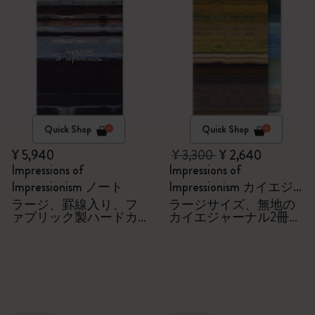
Quick Shop
Quick Shop
¥ 5,940
¥ 3,300
¥ 2,640
Impressions of
Impressions of
Impressionism ノート
Impressionism カイエジ
ャーナル
ラージ、罫線入り、フ
ラージサイズ、無地の
ァブリック製ハードカ
カイエジャーナル2冊セ
バー
ット