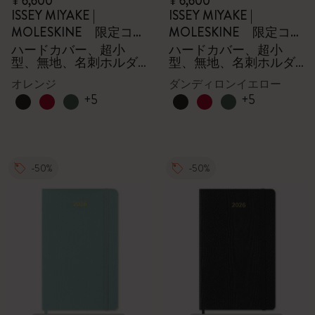
¥ 6,600
¥ 6,600
ISSEY MIYAKE |
ISSEY MIYAKE |
MOLESKINE 限定コレ
MOLESKINE 限定コレ
クション
クション
ハードカバー、超小
ハードカバー、超小
型、無地、名刺ホルダ
型、無地、名刺ホルダ
ー - 箱付き
ー - 箱付き
オレンジ
ダンディロンイエロー
+5
+5
-50%
-50%