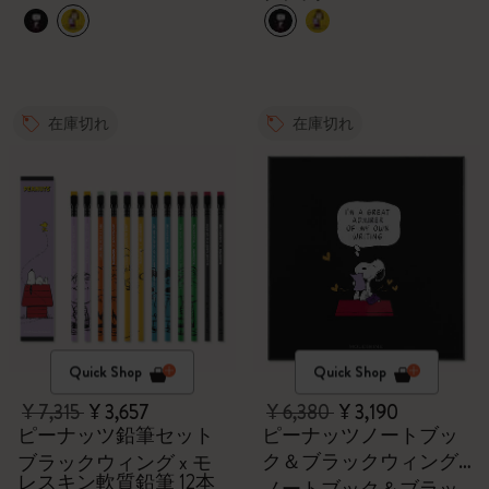
在庫切れ
在庫切れ
Quick Shop
Quick Shop
¥ 7,315
¥ 3,657
¥ 6,380
¥ 3,190
ピーナッツ鉛筆セット
ピーナッツノートブッ
ク＆ブラックウィング
ブラックウィング x モ
レスキン軟質鉛筆 12本
鉛筆のセット