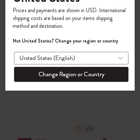
今すぐ会員登録して、コード
Prices and payments are shown in USD. International
「
WELCOME10
」を入力すると、初回注
shipping costs are based on your items shipping
文が10%オフ＋送料無料になります。セ
method and destination.
ール・アウトレット品は適用外。
Moleskineアカウントを作成して限定オフ
Not United States? Change your region or country
ァーや会員特典、さらに多くのインスピ
レーションを手に入れましょう。
今すぐ会員登録 !
Change Region or Country
-30%