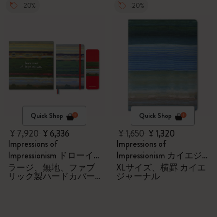
-20%
-20%
Quick Shop
Quick Shop
¥ 7,920
¥ 6,336
¥ 1,650
¥ 1,320
Impressions of
Impressions of
Impressionism ドローイ
Impressionism カイエジ
ングギフトボックス
ャーナル
ラージ、無地、ファブ
XLサイズ、横罫 カイエ
リック製ハードカバー
ジャーナル
付きノートブック、水
彩色鉛筆6本