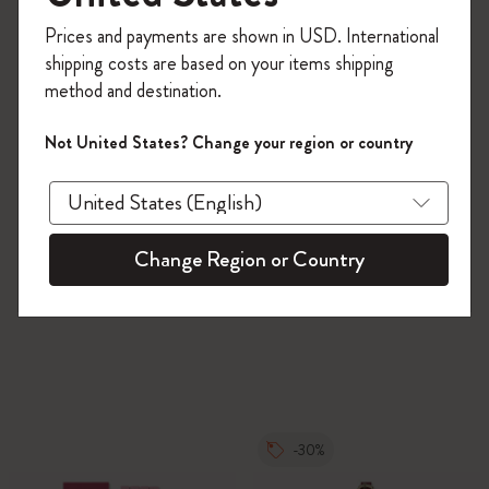
今すぐ会員登録して、コード
Prices and payments are shown in USD. International
「
WELCOME10
」を入力すると、初回注
shipping costs are based on your items shipping
文が10%オフ＋送料無料になります。セ
method and destination.
ール・アウトレット品は適用外。
Moleskineアカウントを作成して限定オフ
Not United States? Change your region or country
ァーや会員特典、さらに多くのインスピ
レーションを手に入れましょう。
今すぐ会員登録 !
Change Region or Country
-30%