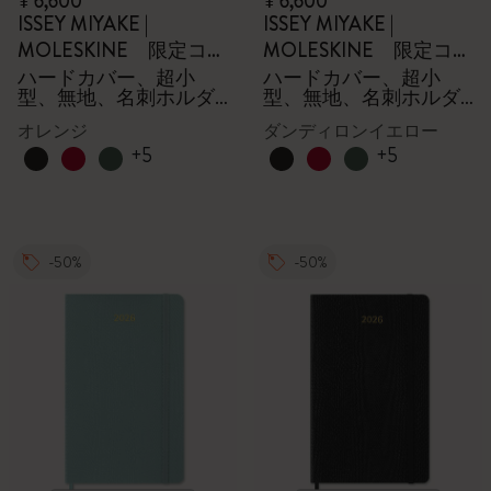
¥ 6,600
¥ 6,600
ISSEY MIYAKE |
ISSEY MIYAKE |
MOLESKINE 限定コレ
MOLESKINE 限定コレ
クション
クション
ハードカバー、超小
ハードカバー、超小
型、無地、名刺ホルダ
型、無地、名刺ホルダ
ー - 箱付き
ー - 箱付き
オレンジ
ダンディロンイエロー
+5
+5
-50%
-50%