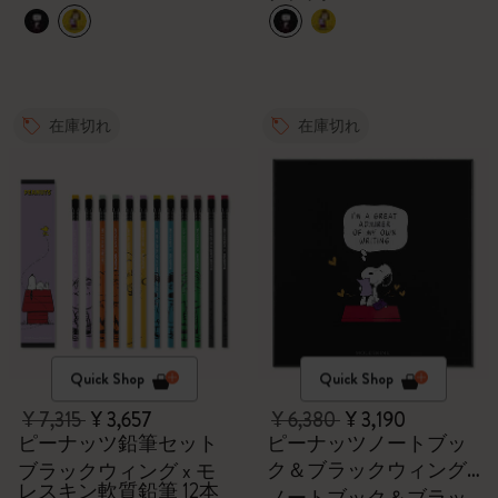
在庫切れ
在庫切れ
Quick Shop
Quick Shop
¥ 7,315
¥ 3,657
¥ 6,380
¥ 3,190
ピーナッツ鉛筆セット
ピーナッツノートブッ
ク＆ブラックウィング
ブラックウィング x モ
レスキン軟質鉛筆 12本
鉛筆のセット