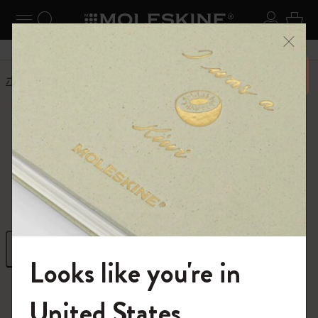
ニューを閉じる
ナビゲーションの切替
検索 (キーワードなど)
ログイ
カー
メニ
6,500円以上のご購入で送料無料
ホーム
ショップ
ギフト
ギフト
クリエイティブな発想を高めるギフト
フィルター
並び替え
Looks like you're in
296 プロダクツ
モレスキンの世界へようこそ
United States