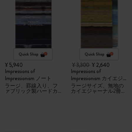
Quick Shop
Quick Shop
¥ 5,940
¥ 3,300
¥ 2,640
Impressions of
Impressions of
Impressionism ノート
Impressionism カイエジ
ャーナル
ラージ、罫線入り、フ
ラージサイズ、無地の
ァブリック製ハードカ
カイエジャーナル2冊セ
バー
ット