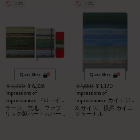
-20%
-20%
Quick Shop
Quick Shop
¥ 7,920
¥ 6,336
¥ 1,650
¥ 1,320
Impressions of
Impressions of
Impressionism ドローイ
Impressionism カイエジ
ングギフトボックス
ャーナル
ラージ、無地、ファブ
XLサイズ、横罫 カイエ
リック製ハードカバー
ジャーナル
付きノートブック、水
彩色鉛筆6本