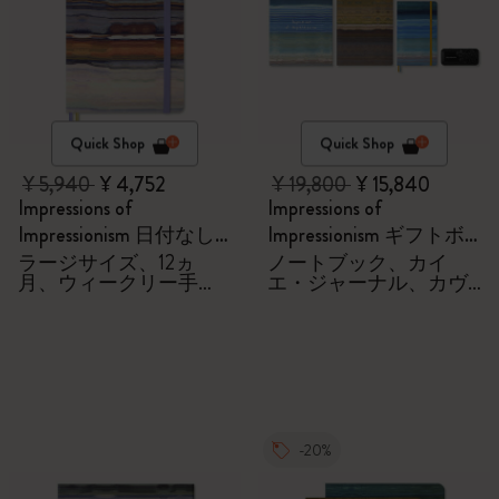
Quick Shop
Quick Shop
¥ 5,940
¥ 4,752
¥ 19,800
¥ 15,840
Impressions of
Impressions of
Impressionism 日付なし
Impressionism ギフトボ
ダイアリー/手帳
ックス
ラージサイズ、12ヵ
ノートブック、カイ
月、ウィークリー手
エ・ジャーナル、カヴ
帳、ファブリック製ハ
ェコローラーペン
ードカバー
-20%