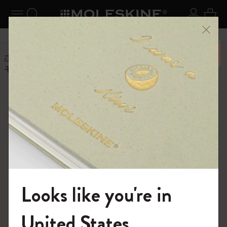
ニューを閉じる
ナビゲーションの切替
検索 (キーワードなど)
ログイ
カー
メニ
6,500円以上のご購入で送料無料
ホーム
ヘルプセンター
商品
バッグと財布
モレスキンのバッグは何でできていますか?
よくある質問に戻る
モレスキンのバッグは何ででき
ていますか?
モレスキンのバッグコレクションには様々な素材と仕上
げがあります。
クラシックコレクションは、モレスキンのクラシックノ
Looks like you're in
ートブックと同じような見た目と手触りの、合成繊維の
黒いポリウレタンを不織布の支持体に使用しています。
モレスキンの世界へようこそ
United States
マイクラウドとIDコレクションは、ポリアミドと呼ばれ