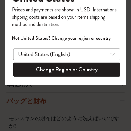
今すぐ会員登録して、コード
る高機能合成素材で作られています。
Prices and payments are shown in USD. International
「
WELCOME10
」を入力すると、初回注
レザーコレクションもあります。
shipping costs are based on your items shipping
文が10%オフ＋送料無料になります。セ
method and destination.
ール・アウトレット品は適用外。
Moleskineアカウントを作成して限定オフ
Not United States? Change your region or country
ァーや会員特典、さらに多くのインスピ
ノートブック
レーションを手に入れましょう。
今すぐ会員登録 !
ダイアリー
Change Region or Country
筆記用具
バッグと財布
モレスキンの財布はどのように洗えばいいです
か?