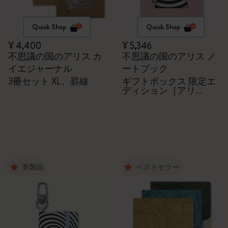
Quick Shop
Quick Shop
¥ 4,400
¥ 5,346
不思議の国のアリス カ
不思議の国のアリス ノ
イエジャーナル
ートブック
3冊セット XL、罫線
ギフトボックス 限定エ
ディション［アリ
ス］：ノートブック
（ハードカバー、ラー
ジ、罫線 ）
新製品
ベストセラー