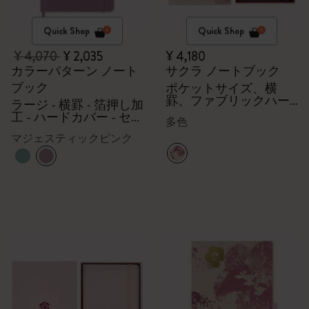
Quick Shop
Quick Shop
¥ 4,070
¥ 2,035
¥ 4,180
カラーパターン ノート
サクラ ノートブック
ブック
ポケットサイズ、横
罫、ファブリックハー
ラージ - 横罫 - 箔押し加
ドカバー、ギフトボッ
工 - ハードカバー - セー
多色
クス入り
ジグリーン
マジェスティックピンク