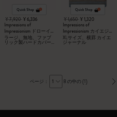
Quick Shop
Quick Shop
¥ 7,920
¥ 6,336
¥ 1,650
¥ 1,320
Impressions of
Impressions of
Impressionism ドローイ
Impressionism カイエジ
ングギフトボックス
ャーナル
ラージ、無地、ファブ
XLサイズ、横罫 カイエ
リック製ハードカバー
ジャーナル
付きノートブック、水
彩色鉛筆6本
1
ページ：
8 の中の {1}