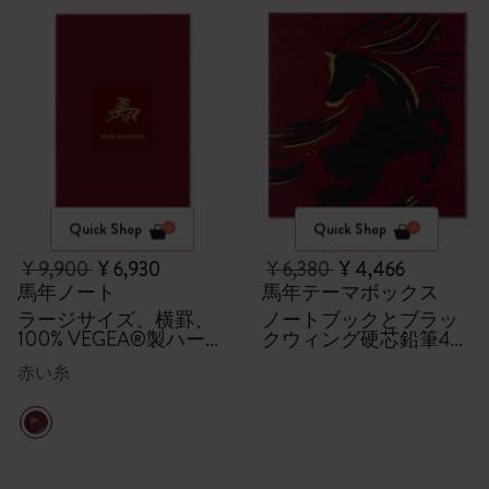
Quick Shop
Quick Shop
¥ 9,900
¥ 6,930
¥ 6,380
¥ 4,466
馬年ノート
馬年テーマボックス
ラージサイズ、横罫、
ノートブックとブラッ
100% VEGEA®製ハード
クウィング硬芯鉛筆4
カバー、ギフトボック
本、ギフトボックス付
赤い糸
ス付き
き