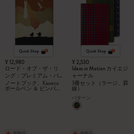
Quick Shop
Quick Shop
¥ 12,980
¥ 2,530
ロード・オブ・ザ・リ
Ideas in Motion カイエジ
ング：プレミアム・バ
ャーナル
ンドル
ノートブック、Kaweco
3冊セット（ラージ、罫
ボールペン ＆ ピンバッ
線）
ジ2個
パターン
新製品
新製品