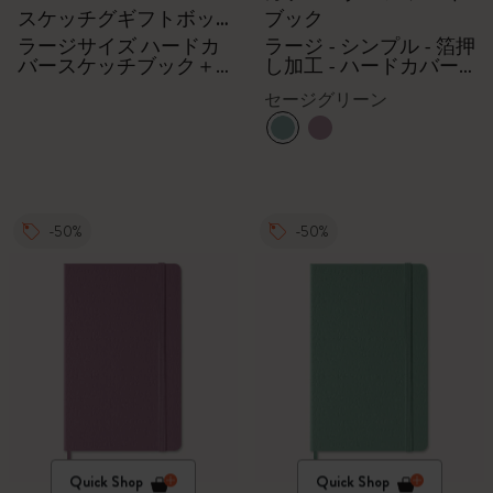
スケッチグギフトボッ
ブック
クス
ラージサイズ ハードカ
ラージ - シンプル - 箔押
バースケッチブック＋
し加工 - ハードカバー -
水彩色鉛筆5本セット
マジェスティックピン
セージグリーン
ク
-50%
-50%
Quick Shop
Quick Shop