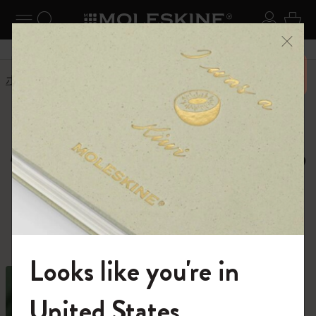
ニューを閉じる
ナビゲーションの切替
検索 (キーワードなど)
ログイ
カー
メニ
6,500円以上のご購入で送料無料
ホーム
ショップ
ノートブック
Moleskine Notebooks,
Journals and Cahiers
種類豊富なノートブックの中から、あなた
の才能を解き放つ1冊を。
Looks like you're in
モレスキンの世界へようこそ
United States