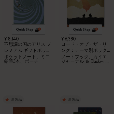
Quick Shop
Quick Shop
¥ 8,140
¥ 6,380
不思議の国のアリス プ
ロード・オブ・ザ・リ
レミアム ギフトボック
ング：テーマ別ボック
ス
ス
ポケットノート、ミニ
ノートブック、カイエ
鉛筆3本、ポーチ
ジャーナル ＆ Blackwing
鉛筆2本
新製品
新製品