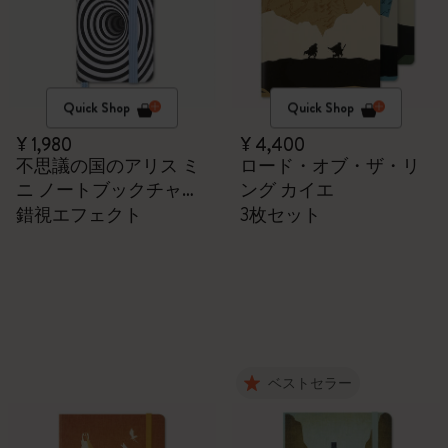
Quick Shop
Quick Shop
¥ 1,980
¥ 4,400
不思議の国のアリス ミ
ロード・オブ・ザ・リ
ニ ノートブックチャー
ング カイエ
ム
錯視エフェクト
3枚セット
ベストセラー