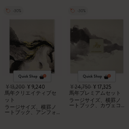
-30%
-30%
Quick Shop
Quick Shop
¥ 13,200
¥ 9,240
¥ 24,750
¥ 17,325
馬年クリエイティブセ
馬年プレミアムセット
ット
ラージサイズ、横罫ノ
ートブック、カヴェコ
ラージサイズ、横罫ノ
ペン、100% VEGEA®ノ
ートブック、アンフォ
ートブック、VEGEA®
ールディング「エンド
ラゲージタグ
レス」ノートブック、
カヴェコペン、和紙テ