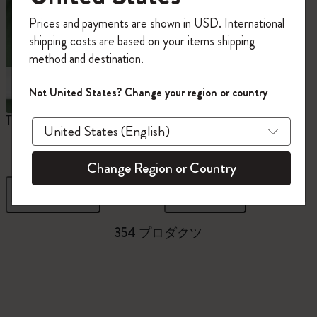
今すぐ会員登録して、コード
Prices and payments are shown in USD. International
「
WELCOME10
」を入力すると、初回注
shipping costs are based on your items shipping
文が10%オフ＋送料無料になります。セ
method and destination.
ール・アウトレット品は適用外。
Moleskineアカウントを作成して限定オフ
Not United States? Change your region or country
ァーや会員特典、さらに多くのインスピ
レーションを手に入れましょう。
The Original Notebook
ミニノートブックチャー
ム
今すぐ会員登録 !
Change Region or Country
フィルター
並び替え
354 プロダクツ