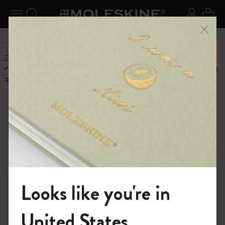
ニューを閉じる
ナビゲーションの切替
検索 (キーワードなど)
ログイ
カー
メニ
6,500円以上のご購入で送料無料
ホーム
ヘルプセンター
商品
アプリ
ページ カメラは、クリエイティブ クラウド アプリの
モレスキン とどう違うのですか?
よくある質問に戻る
ページ カメラは、クリエイティ
ブ クラウド アプリの モレスキ
ン とどう違うのですか?
ページカメラは全てのモレスキンスマートノートブック
Looks like you're in
に対応しています。また、SVGやJPGへの変換や、画像
を書き写す機能も改良されています。
モレスキンの世界へようこそ
United States