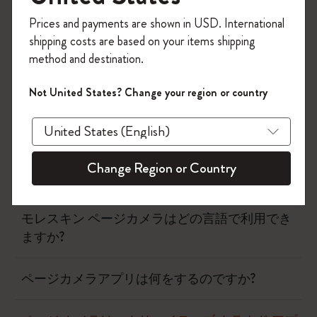
今すぐ会員登録して、コード
Prices and payments are shown in USD. International
「
WELCOME10
」を入力すると、初回注
フロー
shipping costs are based on your items shipping
文が10%オフ＋送料無料になります。セ
method and destination.
ール・アウトレット品は適用外。
ページカメラ
Moleskineアカウントを作成して限定オフ
Not United States? Change your region or country
ァーや会員特典、さらに多くのインスピ
ページカメラはお金がかかりますか？
レーションを手に入れましょう。
今すぐ会員登録 !
ページカメラ アプリはどのクラウド プラットフ
Change Region or Country
ォームで動作しますか?
モレスキン ページカメラはどの言語で利用でき
ますか?
ページカメラアプリは何をするのですか?