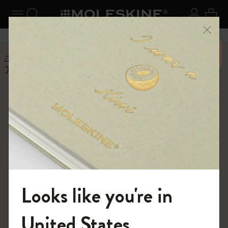
ニューを閉じる
ナビゲーションの切替
検索 (キーワードなど)
ログイ
カー
メニ
6,500円以上のご購入で送料無料
ホーム
ヘルプセンター
商品
アプリ
アクションは Apple リマインダーと統合されますか?
よくある質問に戻る
アクションは Apple リマインダ
ーと統合されますか?
いいえ、Actions には Apple リマインダーと互換性のない
機能があるため、統合は行われません。インポート機能
を検討しています。ご興味がある場合は、こちらの機能
リクエスト ボードをご覧ください:
Looks like you're in
https://bonobo.canny.io/actions。
モレスキンの世界へようこそ
United States