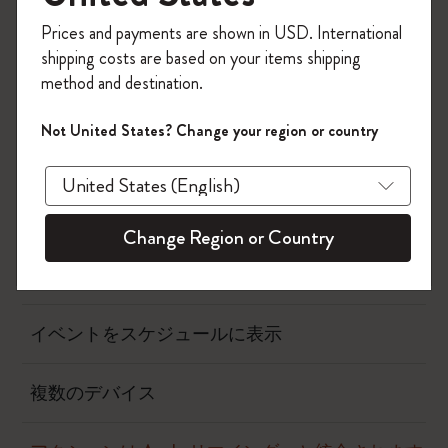
今すぐ会員登録して、コード
Prices and payments are shown in USD. International
フロー
「
WELCOME10
」を入力すると、初回注
shipping costs are based on your items shipping
文が10%オフ＋送料無料になります。セ
method and destination.
ール・アウトレット品は適用外。
ページカメラ
Moleskineアカウントを作成して限定オフ
Not United States? Change your region or country
ァーや会員特典、さらに多くのインスピ
タイムページ
レーションを手に入れましょう。
アクション
今すぐ会員登録 !
Change Region or Country
いつ請求されますか?
イベントをスケジュールに表示
複数のデバイス