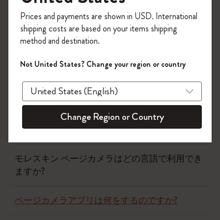
今すぐ会員登録して、コード
Prices and payments are shown in USD. International
「
WELCOME10
」を入力すると、初回注
フロー
shipping costs are based on your items shipping
文が10%オフ＋送料無料になります。セ
method and destination.
ール・アウトレット品は適用外。
ページカメラ
Moleskineアカウントを作成して限定オフ
Not United States? Change your region or country
ァーや会員特典、さらに多くのインスピ
レーションを手に入れましょう。
ページカメラはお金がかかりますか？
今すぐ会員登録 !
Change Region or Country
ページカメラ アプリはどのクラウド プラットフ
ォームで動作しますか?
モレスキン ページカメラはどの言語で利用でき
ますか?
ページカメラアプリは何をするのですか?