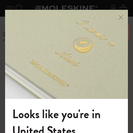
ニューを閉じる
ナビゲーションの切替
検索 (キーワードなど)
ログイ
カー
メニ
6,500円以上のご購入で送料無料
ホーム
ヘルプセンター
商品
アプリ
ページカメラアプリは何をするのですか?
よくある質問に戻る
ページカメラアプリは何をする
のですか?
ページカメラは、ノートブックのマーカーを使用して、
どのモレスキンスマートノートブックを撮影したかを認
識します。このアプリでは、画像の最適化、変換、文字
起こしを行い、対応するクラウドベースのプラットフォ
Looks like you're in
ーム (Adobe Creative CloudやDropboxなど) にアップロー
ドできます。
モレスキンの世界へようこそ
United States