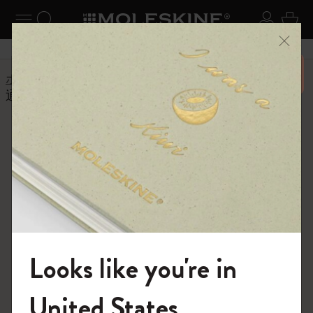
ニューを閉じる
ナビゲーションの切替
検索 (キーワードなど)
ログイ
カー
メニ
6,500円以上のご購入で送料無料
ホーム
ヘルプセンター
商品
アプリ
通知が届かないのはなぜですか?
よくある質問に戻る
通知が届かないのはなぜですか?
イベントのリマインダーを設定しているのに受信できな
い場合、最も可能性が高い原因は、iPhone の設定で通知
がオフになっていることです。オンに戻すことでこれを
修正できます:
Looks like you're in
iPhone の設定アプリに移動します
通知のタイムページを選択します
モレスキンの世界へようこそ
United States
「通知を許可」がオンになっていることを確認します