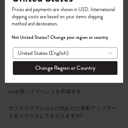
他のオプションがオンになっていて、アラートのスタイ
今すぐ会員登録して、コード
ルが「バナー」または「アラート」になっていることを
Prices and payments are shown in USD. International
「
WELCOME10
」を入力すると、初回注
確認します
shipping costs are based on your items shipping
文が10%オフ＋送料無料になります。セ
method and destination.
ール・アウトレット品は適用外。
Moleskineアカウントを作成して限定オフ
Not United States? Change your region or country
フロー
ァーや会員特典、さらに多くのインスピ
レーションを手に入れましょう。
ページカメラ
今すぐ会員登録 !
Change Region or Country
タイムページ
siriを使ってイベントを作成する
サブスクリプションの代わりに有料アップデー
トをリリースしてもらえますか?