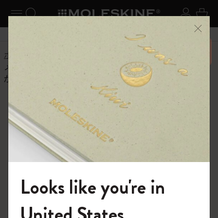
ニューを閉じる
ナビゲーションの切替
検索 (キーワードなど)
ログイ
カー
メニ
6,500円以上のご購入で送料無料
ホーム
ヘルプセンター
商品
アプリ
メンバーシップの変更・解約はどうすればよいです
か？
よくある質問に戻る
メンバーシップの変更・解約は
どうすればよいですか？
この操作は、App Storeアプリから直接、アカウント、購
読の順にタップして行うことができます。これについて
Looks like you're in
は、こちらのAppleサポート記事をご覧ください：
https://support.apple.com/en-us/HT202039
モレスキンの世界へようこそ
United States