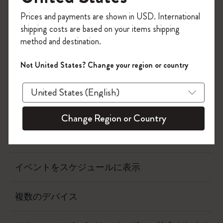
今すぐ会員登録して、コード
Prices and payments are shown in USD. International
フロー
「
WELCOME10
」を入力すると、初回注
shipping costs are based on your items shipping
文が10%オフ＋送料無料になります。セ
method and destination.
ール・アウトレット品は適用外。
ページカメラ
Moleskineアカウントを作成して限定オフ
Not United States? Change your region or country
ァーや会員特典、さらに多くのインスピ
タイムページ
レーションを手に入れましょう。
アクション
今すぐ会員登録 !
Change Region or Country
いつ請求されますか?
イベントをスケジュールに表示
複数のデバイス