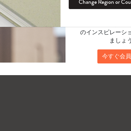
Change Region or Cou
セット
デイリープランナー
カラーパターン ノートブック
健康を愛する方への贈り物です
ログイン
適用外
単位が正しいことを確認します (華氏または摂氏)
Moleskineアカウ
「体感温度」は風などの要素を考慮しますが、場
パッションジャーナル
マンスリープランナー
サクラコレクション
趣味を愛する方へのギフト
オファーや会員特
正確でない場合があります。
のインスピレーシ
スチューデントカイエジャーナル
プランナー
馬年コレクション
卒業祝い
ましょ
アートコレクション
限定版ダイアリー
ミニノートブックチャーム
ノートブック
今すぐ会員
プロコレクション
プロコレクション
BLACKPINK × モレスキン コレクショ
ン
ライフプランナー・コレクション
ISSEY MIYAKE | モレスキン のコレク
アカデミック・プランナー
ション
ナサにインスパイアされたコレクショ
ン
Impressions of Impressionism コレクショ
ン