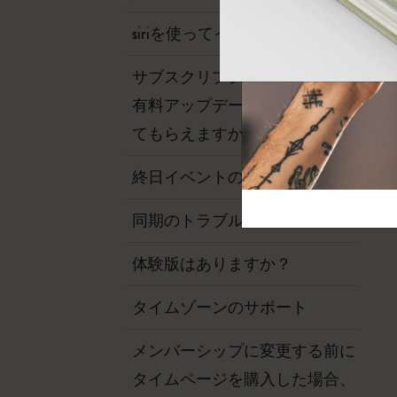
芸術と文化
モレスキン Foundation
アカウントを作成する
サブカテゴリ
siriを使ってイベントを作成する
バッグ
サブカテゴリ
サブスクリプションの代わりに
ギフト
有料アップデートをリリースし
サブカテゴリ
てもらえますか?
ピン
サブカテゴリ
終日イベントの作成
パッチ
サブカテゴリ
同期のトラブルシューティング
体験版はありますか？
タイムゾーンのサポート
メンバーシップに変更する前に
タイムページを購入した場合、