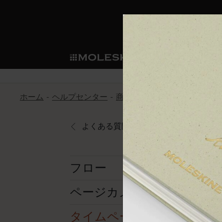
ショ
モレス
ップ
マート
サブカテゴリ
サブカ
今すぐメンバー登録
新商品
すべて見る
カスタムダイアリー
モレスキンメンバーシップ
ホーム
ヘルプセンター
商品
アプリ
なぜ天気が正
ノートブック
スマートライティング・シス
カスタムノートブック
我々の歴史
ウェルカムオファー: 次回のご購入時に
サブカテゴリ
サブカテゴリ
テム
通常特典: パーソナライズの2冊ご購入
よくある質問に戻る
ダイアリー
パッチ
モレスキンのマニフェスト
バースデー特典: 1回限りの割引（1ヶ
サブカテゴリ
モレスキンスマートスマート
先行プレビュー: 新作コレクションへ
モレスキンスマート
とは
和紙テープ
ペンと紙の力
伝説的なお得情報: 会員限定の特別サ
サブカテゴリ
フロー
セールへの早期アクセス: お得な情
ライティングツール
アプリ・サービス
ミニノートブックチャーム
持続可能な創造性
モレスキン限定イベント: 優先アクセ
サブカテゴリ
サブカテゴリ
ページカメラ
返品期間の延長: 1ヶ月間
限定版ノートブック
別注＆コーポレートギフト
Detour
サブカテゴリ
タイムページ