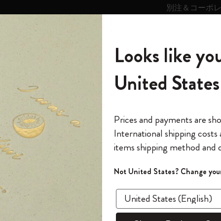
別注＆コーポ
キンス
パーソナライズサ
ストー
モレスキン
Looks like you
ービス
リー
の世界
テゴリ
サブカテゴリ
サブカテゴリ
United States
6,500円以上のご購入で送料無料
モレスキンの世界
ノートブック
ダイアリー
すべて見る
モレスキンスマート
Reframe サングラス
キム・ジョンギコレクション
すべて見る
アートを愛する方への贈り物
カントリー・テーマ・ピンズ・コレク
プライドをいつも胸に
スマートライティング・システム
Notes
しく表示されないのですか?
ション
The Original Notebook
パーソナル・ダイアリー
スマートライティング・システム
Blackwing x モレスキン
ムーミン コレクション
Impressions of Impressionism コレクショ
バックパック
プロフェッショナルへの贈り物
Mardi Mercredi × モレスキン
スマートノートブック
モレスキン Journal
10% オフと送料無料
*
メールアドレス
Prices and payments are sh
ン
で1冊無料
International shipping costs
ミニノートブックチャーム
12カ月ダイアリー
モレスキンスマートスマートとは
Kaweco x モレスキン
キム・ジョンギコレクション
限定版バックパック
ミニマリストへの贈り物
スマートダイアリー
モレスキン Planner
月有効）
モレスキンの世
カサ・バトリョ 限定版コレクション
items shipping method and d
の先行アクセス
*
パスワード
カイエ ＆ ジャーナル
15ヶ月プランナー
アプリ・サービス
ペン & ペンシル
「Alice's Adventures in Wonderland」コレ
Shopper paper – made Collection
マキシマリストへの贈り物
プライズ
なぜ天気が正しく表示されないのですか?
クション
ゴッホ美術館
報をいち早くチェック
Not United States? Change your
今すぐ会員登録
「天気が正しくないと思われる場合は、次の点を確
カスタムノートブック
18ヶ月プランナー
アクセサリー＆リフィル
デバイスバッグ & バックパック
ファッションを愛する方への贈り物
ス
パスワードを忘れた方はこち
「
WELCOME10
」を
『ロード・オブ・ザ・リング』コレク
このデバイスで情
限定版
ウィークリープランナー
ション
Legendary
旅人への贈り物
回注文が10%オフ
メニューを開いて、[設定] > [天気] に移動しますlt
ます。セール・ア
温度を表示」を選択します