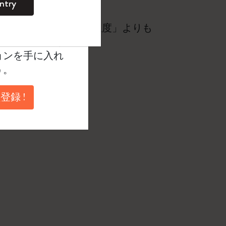
ntry
。
ントを作成して限定
所によっては「実際の温度」よりも
典、さらに多く
ョンを手に入れ
う。
登録 !