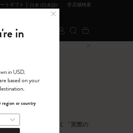
レートギフト
店舗検索
日本 (日本語)
夏のセ
アウトレ
're in
ログイン
検索 (キーワードな
カート 0 アイ
ール
ット
メニューを閉じる
へようこそ
own in USD.
 are based on your
界へようこそ
estination.
パスワードを表示
 region or country
して、コード
認してください:
ら
入力すると、初
報を保存する
(任意)
＋送料無料になり
;br> 「体感温度」ではなく「実際の
ウトレット品は