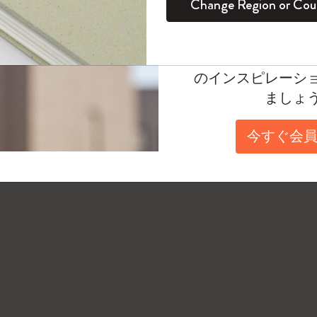
Change Region or Cou
イベントをオフラインの状態で記入した場合は (
セット
デイリープランナー
カラーパターン ノートブック
健康を愛する方への贈り物です
ログイン
適用外
態でSmart Diary/Planner PROに電源をON
Moleskineアカウ
パッションジャーナル
マンスリープランナー
サクラコレクション
趣味を愛する方へのギフト
ベントはスマートペンをモレスキンノートアプリ
オファーや会員特
のインスピレーシ
スチューデントカイエジャーナル
プランナー
馬年コレクション
卒業祝い
ましょ
アートコレクション
限定版ダイアリー
ミニノートブックチャーム
ノートブック
今すぐ会員
プロコレクション
プロコレクション
BLACKPINK × モレスキン コレクショ
ン
ライフプランナー・コレクション
ISSEY MIYAKE | モレスキン のコレク
アカデミック・プランナー
ション
ナサにインスパイアされたコレクショ
ン
Impressions of Impressionism コレクショ
ン