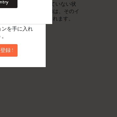
ntry
ノートアプリには接続していない状
。
にしたスマートペンで記入した時)は、そのイ
ントを作成して限定
に接続した時点で同期されます。
典、さらに多く
ョンを手に入れ
う。
登録 !