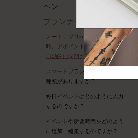
芸術と文化
モレスキン Foundation
アカウントを作成する
ペン
サブカテゴリ
バッグ
プランナー
サブカテゴリ
ギフト
ノートアプリがオフラインの
サブカテゴリ
時、アポイントメントの内容は
ピン
サブカテゴリ
自動的に同期されますか？
パッチ
サブカテゴリ
スマートプランナーにはどんな
種類がありますか？
終日イベントはどのように入力
するのですか？
イベントや所要時間をどのよう
に追加、編集するのですか？