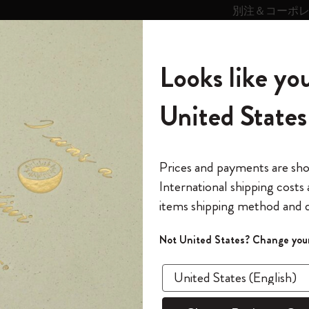
別注＆コーポ
キンス
パーソナライズサ
ストー
モレスキン
Looks like you
ービス
リー
の世界
テゴリ
サブカテゴリ
サブカテゴリ
United States
6,500円以上のご購入で送料無料
モレスキンの世界
ノートブック
ダイアリー
すべて見る
モレスキンスマート
Reframe サングラス
キム・ジョンギコレクション
すべて見る
アートを愛する方への贈り物
カントリー・テーマ・ピンズ・コレク
プライドをいつも胸に
スマートライティング・システム
Notes
セット
ノートアプリがオフラインの時、アポイントメントの
ション
The Original Notebook
パーソナル・ダイアリー
スマートライティング・システム
Blackwing x モレスキン
ムーミン コレクション
Impressions of Impressionism コレクショ
バックパック
プロフェッショナルへの贈り物
Mardi Mercredi × モレスキン
スマートノートブック
モレスキン Journal
10% オフと送料無料
*
メールアドレス
Prices and payments are sh
ン
で1冊無料
International shipping costs
ミニノートブックチャーム
12カ月ダイアリー
モレスキンスマートスマートとは
Kaweco x モレスキン
キム・ジョンギコレクション
限定版バックパック
ミニマリストへの贈り物
スマートダイアリー
モレスキン Planner
月有効）
モレスキンの世
カサ・バトリョ 限定版コレクション
items shipping method and d
の先行アクセス
*
パスワード
カイエ ＆ ジャーナル
15ヶ月プランナー
アプリ・サービス
ペン & ペンシル
「Alice's Adventures in Wonderland」コレ
Shopper paper – made Collection
マキシマリストへの贈り物
プライズ
ノートアプリがオフラインの時、アポイ
クション
ゴッホ美術館
報をいち早くチェック
Not United States? Change your
に同期されますか？
今すぐ会員登録
カスタムノートブック
18ヶ月プランナー
アクセサリー＆リフィル
デバイスバッグ & バックパック
ファッションを愛する方への贈り物
ス
パスワードを忘れた方はこち
「
WELCOME10
」を
Bluetoothを介して.スマートペンがモレスキン
『ロード・オブ・ザ・リング』コレク
このデバイスで情
限定版
ウィークリープランナー
ション
Legendary
旅人への贈り物
回注文が10%オフ
アポイントメントが同期されます。
ます。セール・ア