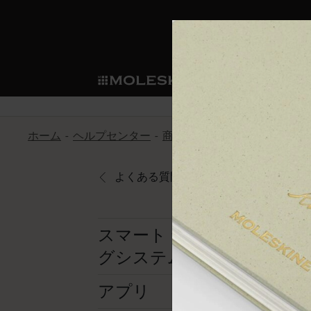
ショ
モレス
ップ
マート
サブカテゴリ
サブカ
今すぐメンバー登録
新商品
すべて見る
カスタムダイアリー
モレスキンメンバーシップ
ホーム
ヘルプセンター
商品
スマートライティング
ノートブック
スマートライティング・シス
カスタムノートブック
我々の歴史
ウェルカムオファー: 次回のご購入時に
サブカテゴリ
サブカテゴリ
テム
通常特典: パーソナライズの2冊ご購入
よくある質問に戻る
ダイアリー
パッチ
モレスキンのマニフェスト
バースデー特典: 1回限りの割引（1ヶ
サブカテゴリ
モレスキンスマートスマート
先行プレビュー: 新作コレクションへ
モレスキンスマート
とは
和紙テープ
ペンと紙の力
伝説的なお得情報: 会員限定の特別サ
サブカテゴリ
スマート ライティン
セールへの早期アクセス: お得な情
グシステム
ライティングツール
アプリ・サービス
ミニノートブックチャーム
持続可能な創造性
モレスキン限定イベント: 優先アクセ
サブカテゴリ
サブカテゴリ
返品期間の延長: 1ヶ月間
限定版ノートブック
別注＆コーポレートギフト
Detour
アプリ
サブカテゴリ