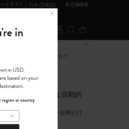
レートギフト
店舗検索
日本 (日本語)
夏のセ
アウトレ
're in
ログイン
検索 (キーワードな
カート 0 アイ
ール
ット
メニューを閉じる
へようこそ
内容は自動的に同期されますか？
own in USD.
 are based on your
界へようこそ
estination.
パスワードを表示
ントメントの内容は自動的
 region or country
して、コード
ら
入力すると、初
ノートアプリに接続されている時だけ
報を保存する
(任意)
＋送料無料になり
ウトレット品は