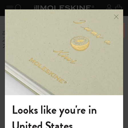
ニューを閉じる
ナビゲーションの切替
検索 (キーワードなど)
ログイ
カー
メニ
6,500円以上のご購入で送料無料
ホーム
ヘルプセンター
商品
スマートライティングセット
スマートペンはどうやって初期化するのですか？
よくある質問に戻る
スマートペンはどうやって初期
化するのですか？
データを保護するためにパスコードを設定します。この
設定を行うと、他者はあなたのペンを初期化したり使っ
Looks like you're in
たりすることはできますが、ノートのデータにアクセス
することはできません。初期設定時にこのパスワードの
設定を推奨しますが、スキップすることもできます。後
モレスキンの世界へようこそ
United States
日設定す津場合には、右上のペンアイコンを押し4桁の