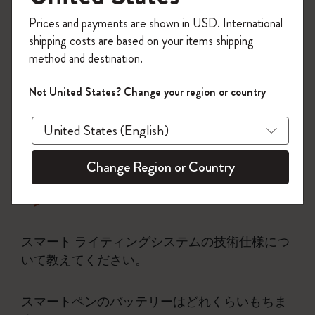
パスコードを入力します。間違ったパスコードを10回入
今すぐ会員登録して、コード
力すると、ペンの内蔵メモリーに保存されたデータは消
Prices and payments are shown in USD. International
「
WELCOME10
」を入力すると、初回注
去されます。
shipping costs are based on your items shipping
文が10%オフ＋送料無料になります。セ
method and destination.
ール・アウトレット品は適用外。
Moleskineアカウントを作成して限定オフ
Not United States? Change your region or country
ァーや会員特典、さらに多くのインスピ
スマート ライティングシステム
レーションを手に入れましょう。
今すぐ会員登録 !
アプリ
Change Region or Country
ペン
スマート ライティングシステムの技術仕様につ
いて教えてください。
スマートペンのバッテリーはどれくらいもちま