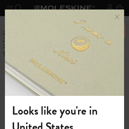
ニューを閉じる
ナビゲーションの切替
検索 (キーワードなど)
ログイ
カー
メニ
6,500円以上のご購入で送料無料
ホーム
ヘルプセンター
商品
スマートライティングセット
スマート ライティングセットには何が含まれるので
すか？
よくある質問に戻る
スマート ライティングセットに
は何が含まれるのですか？
スマート ライティングセットには、「スマートペ
Looks like you're in
ン」、Nコード技術搭載の「スマートノートブック」、
マグネット式充電器、詰め替え用インク（ブラック）が
含まれます。
モレスキンの世界へようこそ
United States