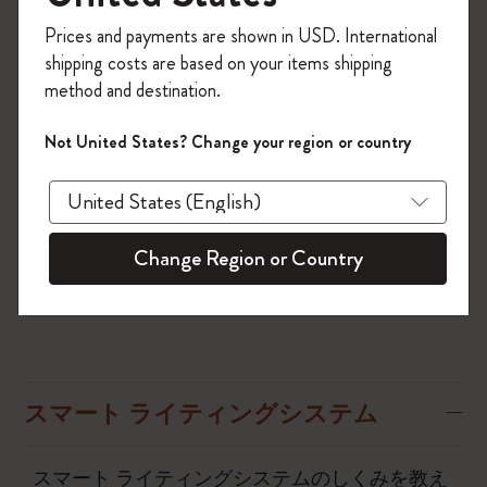
今すぐ会員登録して、コード
Prices and payments are shown in USD. International
「
WELCOME10
」を入力すると、初回注
スマート ライティングセットは、moleskine.com、モレス
shipping costs are based on your items shipping
文が10%オフ＋送料無料になります。セ
キンストアおよび取扱店にてお求めください。
method and destination.
ール・アウトレット品は適用外。
「スマートプランナー」「スマートノートブック」を別
Moleskineアカウントを作成して限定オフ
Not United States? Change your region or country
途モレスキンストア、取扱店、当社のウェブサイトでお
ァーや会員特典、さらに多くのインスピ
買い求めいただけます。今後も、コード技術搭載のモレ
レーションを手に入れましょう。
スキンスマートノートブック コレクションに新製品を
追加していく予定です。
今すぐ会員登録 !
モレスキンノートアプリは
Apple Store
または
Google play
Change Region or Country
からダウンロードできます。アプリに関する詳しい説明
はこちらをご参照ください。
スマート ライティングシステム
スマート ライティングシステムのしくみを教え