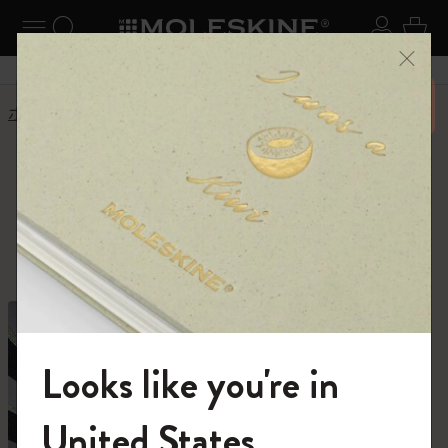
ニューを閉じる
ナビゲーションの切替
検索 (キーワードなど)
ログイ
カー
メニ
6,500円以上のご購入で送料無料
ホーム
ショップ
ショップ
創作活動に必要なすべて。
Looks like you're in
モレスキンの世界へようこそ
United States