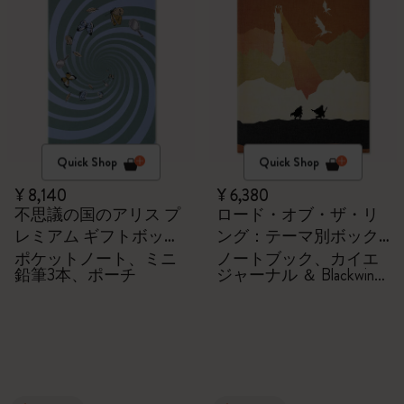
Quick Shop
Quick Shop
¥ 8,140
¥ 6,380
不思議の国のアリス プ
ロード・オブ・ザ・リ
レミアム ギフトボック
ング：テーマ別ボック
ス
ス
ポケットノート、ミニ
ノートブック、カイエ
鉛筆3本、ポーチ
ジャーナル ＆ Blackwing
鉛筆2本