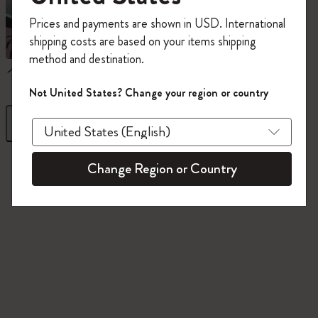
今すぐ会員登録して、コード
Prices and payments are shown in USD. International
「
WELCOME10
」を入力すると、初回注
shipping costs are based on your items shipping
文が10%オフ＋送料無料になります。セ
method and destination.
ール・アウトレット品は適用外。
ノートブック
ダイアリー
Moleskineアカウントを作成して限定オフ
Not United States? Change your region or country
ァーや会員特典、さらに多くのインスピ
レーションを手に入れましょう。
フィルター
並び替え
今すぐ会員登録 !
845 プロダクツ
Change Region or Country