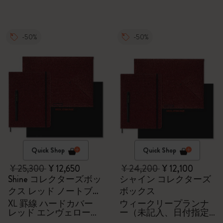
-50%
-50%
Quick Shop
Quick Shop
¥ 25,300
¥ 12,650
¥ 24,200
¥ 12,100
Shine コレクターズボッ
シャイン コレクターズ
クス レッド ノートブッ
ボックス
ク
XL 罫線 ハードカバー
ウィークリープランナ
レッド エンヴェロープ
ー（未記入、日付指定
Kaweco（カヴェコ）万
なし）、封筒、Kaweco