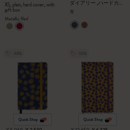
ダイアリー ,ハードカバ
XS, plain, hard cover, with
ー（ブルー）,ギフトボ
gift box
青
ックス
Metallic Red
-50%
-50%
Quick Shop
Quick Shop