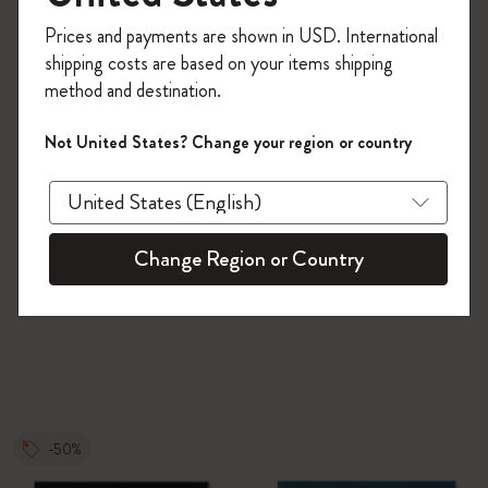
今すぐ会員登録して、コード
Prices and payments are shown in USD. International
「
WELCOME10
」を入力すると、初回注
shipping costs are based on your items shipping
文が10%オフ＋送料無料になります。セ
method and destination.
ール・アウトレット品は適用外。
Moleskineアカウントを作成して限定オフ
Not United States? Change your region or country
ァーや会員特典、さらに多くのインスピ
レーションを手に入れましょう。
今すぐ会員登録 !
Change Region or Country
-50%