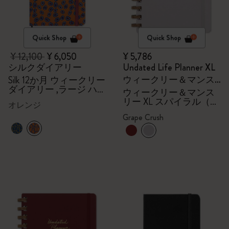
Quick Shop
Quick Shop
¥ 12,100
¥ 6,050
¥ 5,786
シルクダイアリー
Undated Life Planner XL
ウィークリー＆マンス
Silk 12か月 ウィークリー
ダイアリー ,ラージ ハー
リー XL スパイラル（グ
ウィークリー＆マンス
ドカバー（オレンジ）,
リー XL スパイラル（グ
レープクラッシュ）
オレンジ
ギフトボックス
レープクラッシュ）
Grape Crush