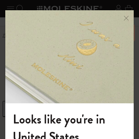
ニューを閉じる
ナビゲーションの切替
検索 (キーワードなど)
ログイ
カー
メニ
6,500円以上のご購入で送料無料
ホーム
ショップ
Paper products
Paper products
FSC™ certified
フィルター
並び替え
Looks like you're in
212 プロダクツ
モレスキンの世界へようこそ
United States