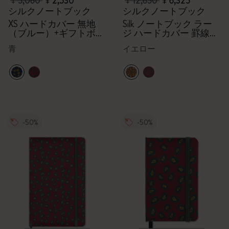
¥ 5,060
¥ 2,530
¥ 12,650
¥ 6,325
シルクノートブック
シルクノートブック
XS ハードカバー 無地
Silk ノートブック ラー
（ブルー）+ギフトボッ
ジ ハードカバー 罫線
クス
（イエロー）,ギフトボ
青
イエロー
ックス
-50%
-50%