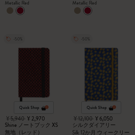
Metallic Red
Metallic Red
年筆（ブラック）
万年筆、メタリックレ
ッド
-50%
-50%
Quick Shop
Quick Shop
¥ 5,940
¥ 2,970
¥ 12,100
¥ 6,050
Shine ノートブック XS
シルクダイアリー
無地（レッド）
Silk 12か月 ウィークリー