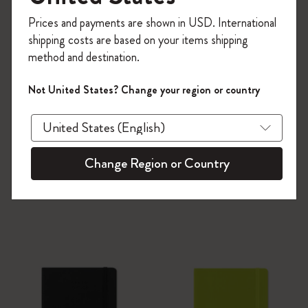
今すぐ会員登録して、コード
Prices and payments are shown in USD. International
「
WELCOME10
」を入力すると、初回注
shipping costs are based on your items shipping
文が10%オフ＋送料無料になります。セ
method and destination.
ール・アウトレット品は適用外。
Moleskineアカウントを作成して限定オフ
Not United States? Change your region or country
ァーや会員特典、さらに多くのインスピ
レーションを手に入れましょう。
今すぐ会員登録 !
Change Region or Country