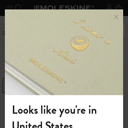
ニューを閉じる
ナビゲーションの切替
検索 (キーワードなど)
ログイ
カー
メニ
6,500円以上のご購入で送料無料
ホーム
Legendary Deals
Legendary Deals
フィルター
並び替え
66 プロダクツ
Looks like you're in
モレスキンの世界へようこそ
United States