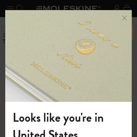
ニューを閉じる
ナビゲーションの切替
検索 (キーワードなど)
ログイ
カー
メニ
6,500円以上のご購入で送料無料
ホーム
ショップ
ノートブック
The Original Notebook
The Original and
Classic Notebooks
さまざまなカラーやレイアウトで展開され
るクラシックノートブックをぜひご覧くだ
Looks like you're in
さい。
モレスキンの世界へようこそ
United States