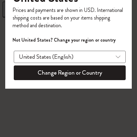
今すぐ会員登録して、コード
フィルター
並び替え
Prices and payments are shown in USD. International
「
WELCOME10
」を入力すると、初回注
shipping costs are based on your items shipping
文が10%オフ＋送料無料になります。セ
method and destination.
112 プロダクツ
ール・アウトレット品は適用外。
Moleskineアカウントを作成して限定オフ
Not United States? Change your region or country
ァーや会員特典、さらに多くのインスピ
レーションを手に入れましょう。
今すぐ会員登録 !
Change Region or Country