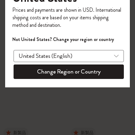
今すぐ会員登録して、コード
Prices and payments are shown in USD. International
「
WELCOME10
」を入力すると、初回注
shipping costs are based on your items shipping
文が10%オフ＋送料無料になります。セ
method and destination.
ール・アウトレット品は適用外。
Moleskineアカウントを作成して限定オフ
Not United States? Change your region or country
ァーや会員特典、さらに多くのインスピ
レーションを手に入れましょう。
今すぐ会員登録 !
Change Region or Country
新製品
新製品