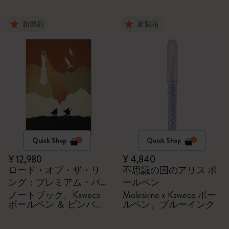
新製品
新製品
Quick Shop
Quick Shop
¥ 12,980
¥ 4,840
ロード・オブ・ザ・リ
不思議の国のアリス ボ
ング：プレミアム・バ
ールペン
ンドル
ノートブック、Kaweco
Moleskine x Kaweco ボー
ボールペン ＆ ピンバッ
ルペン、ブルーインク
ジ2個