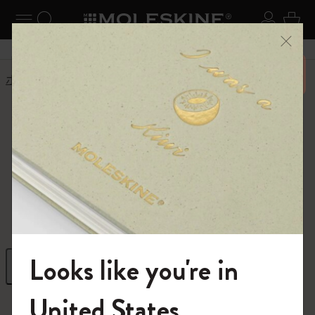
ニューを閉じる
ナビゲーションの切替
検索 (キーワードなど)
ログイ
カー
メニ
6,500円以上のご購入で送料無料
ホーム
ショップ
新商品
新商品
イマジネーションをかき立てるデザインの
新商品をご覧ください。
Looks like you're in
フィルター
並び替え
モレスキンの世界へようこそ
United States
48 プロダクツ