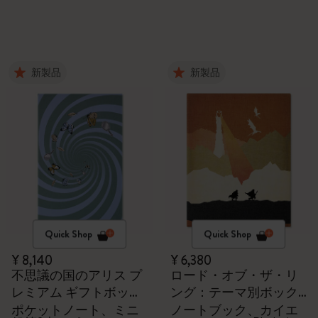
新製品
新製品
Quick Shop
Quick Shop
¥ 8,140
¥ 6,380
不思議の国のアリス プ
ロード・オブ・ザ・リ
レミアム ギフトボック
ング：テーマ別ボック
ス
ス
ポケットノート、ミニ
ノートブック、カイエ